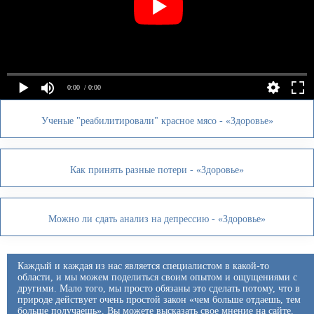
0:00
/ 0:00
Ученые "реабилитировали" красное мясо - «Здоровье»
Как принять разные потери - «Здоровье»
Можно ли сдать анализ на депрессию - «Здоровье»
Каждый и каждая из нас является специалистом в какой-то
области, и мы можем поделиться своим опытом и ощущениями с
другими. Мало того, мы просто обязаны это сделать потому, что в
природе действует очень простой закон «чем больше отдаешь, тем
больше получаешь». Вы можете высказать свое мнение на сайте,