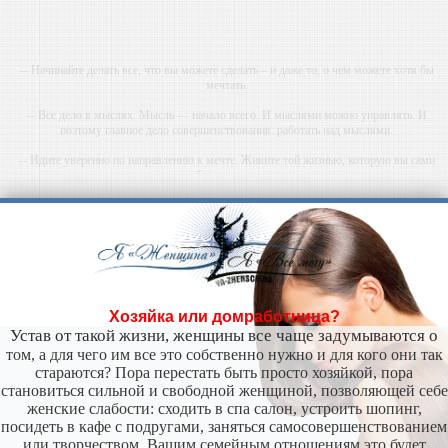
-- Начинайте делать все, что вы можете сделать – и даже то, о чем можете хотя бы
мечтать.
-- Все дело в мыслях. Мысль — начало всего. И мыслями можно управлять. И
поэтому главное дело совершенствования: работать над мыслями.
-- Идите уверенно по направлению к мечте. Живите той жизнью, которую вы сами
себе придумали.
-- Самое большое богатство — это ум. Самая большая нищета — глупость. Из всех
страхов самый пугающий — самолюбование.
-- Лучшее, что можно сделать с хорошим советом, это пропустить его мимо ушей. Он
никогда не бывает полезен никому, кроме того, кто его дал.
-- Люблю давать советы и очень не люблю, когда их дают мне.
Хозяйка или домработница?
Устав от такой жизни, женщины все чаще задумываются о
том, а для чего им все это собственно нужно и для кого они так
стараются? Пора перестать быть просто хозяйкой, пора
становиться сильной и свободной женщиной, позволяющей себе
женские слабости: сходить в спа салон, устроить шопинг,
посидеть в кафе с подругами, заняться самосовершенствованием
или творчеством. Вашим семейным отношениям это будет