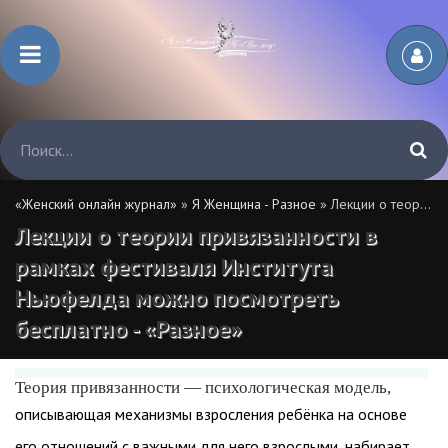
«Женский онлайн журнал»
»
Я Женщина - Разное
» Лекции о теории привязанности в рамках фестиваля Института Ньюфелда можно посмотреть бесплатно - «Разное»
Лекции о теории привязанности в
рамках фестиваля Института
Ньюфелда можно посмотреть
бесплатно - «Разное»
Теория привязанности — психологическая модель,
описывающая механизмы взросления ребёнка на основе
его отношений с важными для него взрослыми, набирает