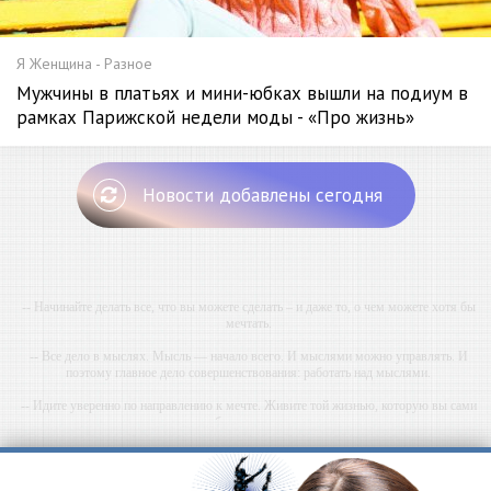
Я Женщина - Разное
Мужчины в платьях и мини-юбках вышли на подиум в
рамках Парижской недели моды - «Про жизнь»
Новости добавлены сегодня
-- Начинайте делать все, что вы можете сделать – и даже то, о чем можете хотя бы
мечтать.
-- Все дело в мыслях. Мысль — начало всего. И мыслями можно управлять. И
поэтому главное дело совершенствования: работать над мыслями.
-- Идите уверенно по направлению к мечте. Живите той жизнью, которую вы сами
себе придумали.
-- Самое большое богатство — это ум. Самая большая нищета — глупость. Из всех
страхов самый пугающий — самолюбование.