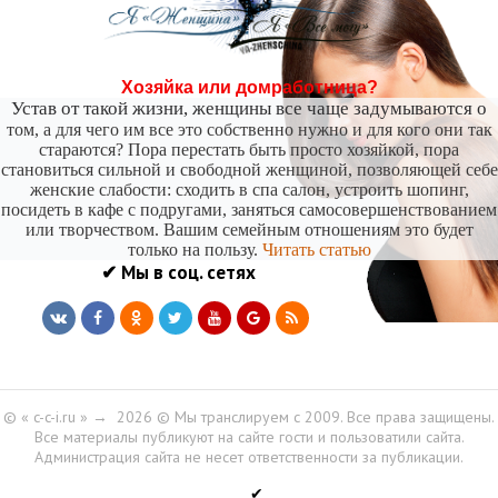
-- Лучшее, что можно сделать с хорошим советом, это пропустить его мимо ушей. Он
никогда не бывает полезен никому, кроме того, кто его дал.
-- Люблю давать советы и очень не люблю, когда их дают мне.
Хозяйка или домработница?
Устав от такой жизни, женщины все чаще задумываются о
том, а для чего им все это собственно нужно и для кого они так
стараются? Пора перестать быть просто хозяйкой, пора
становиться сильной и свободной женщиной, позволяющей себе
женские слабости: сходить в спа салон, устроить шопинг,
посидеть в кафе с подругами, заняться самосовершенствованием
или творчеством. Вашим семейным отношениям это будет
только на пользу.
Читать статью
✔ Мы в соц. сетях
© « c-c-i.ru »
→
2026
© Мы транслируем с 2009. Все права защищены.
Все материалы публикуют на сайте гости и пользоватили сайта.
Администрация сайта не несет ответственности за публикации.
✔