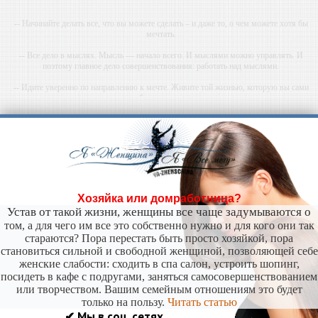
-- Начинайте делать все, что вы можете сделать – и даже то, о чем можете хотя бы
мечтать.
-- Все дело в мыслях. Мысль — начало всего. И мыслями можно управлять. И
поэтому главное дело совершенствования: работать над мыслями.
-- Идите уверенно по направлению к мечте. Живите той жизнью, которую вы сами
себе придумали.
-- Самое большое богатство — это ум. Самая большая нищета — глупость. Из всех
страхов самый пугающий — самолюбование.
-- Лучшее, что можно сделать с хорошим советом, это пропустить его мимо ушей. Он
никогда не бывает полезен никому, кроме того, кто его дал.
-- Люблю давать советы и очень не люблю, когда их дают мне.
Хозяйка или домработница?
Устав от такой жизни, женщины все чаще задумываются о
том, а для чего им все это собственно нужно и для кого они так
стараются? Пора перестать быть просто хозяйкой, пора
становиться сильной и свободной женщиной, позволяющей себе
женские слабости: сходить в спа салон, устроить шопинг,
посидеть в кафе с подругами, заняться самосовершенствованием
или творчеством. Вашим семейным отношениям это будет
только на пользу.
Читать статью
✔ Мы в соц. сетях