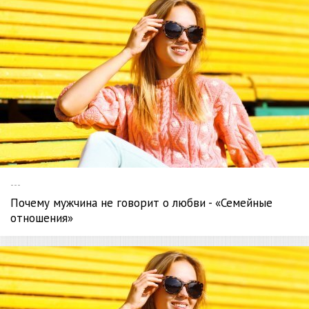
---
Почему мужчина не говорит о любви - «Семейные
отношения»