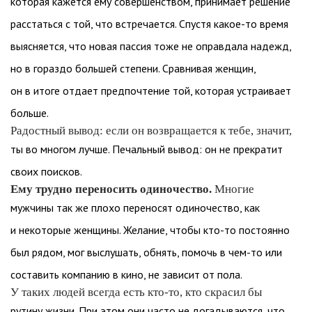
которая кажется ему совершенством, принимает решение
расстаться с той, что встречается. Спустя какое-то время
выясняется, что новая пассия тоже не оправдала надежд,
но в гораздо большей степени. Сравнивая женщин,
он в итоге отдает предпочтение той, которая устраивает
больше.
Радостный вывод: если он возвращается к тебе, значит,
ты во многом лучше. Печальный вывод: он не прекратит
своих поисков.
Ему трудно переносить одиночество.
Многие
мужчины так же плохо переносят одиночество, как
и некоторые женщины. Желание, чтобы кто-то постоянно
был рядом, мог выслушать, обнять, помочь в чем-то или
составить компанию в кино, не зависит от пола.
У таких людей всегда есть кто-то, кто скрасил бы
рутину жизни. При этом они часто не догадываются, что