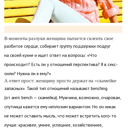
В моменты разлуки женщина пытается склеить свое
разбитое сердце, собирает группу поддержки подруг
на своей кухне и ищет ответ на вопросы: «Что
происходит? Есть ли у отношений перспектива? Я в секс-
онли? Нужна ли я ему?»
А ответ прост: женщину просто держат на «скамейке
запасных». Такой тип отношений называют benching
(от англ. bench — скамейка). Мужчина, возможно, очарован,
спутница кажется ему неплохим вариантом. Но он никак
не может оставить мысль, что может встретить кого-то
лучше: красивее, умнее, успешнее, хозяйственнее,