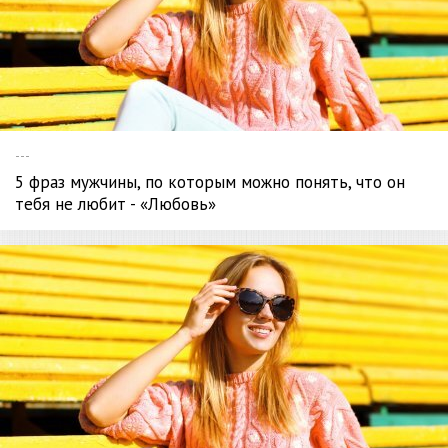
---
5 фраз мужчины, по которым можно понять, что он
тебя не любит - «Любовь»