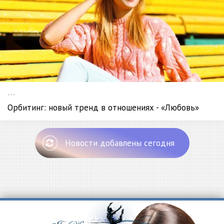
---
Орбитинг: новый тренд в отношениях - «Любовь»
Новости добавлены сегодня