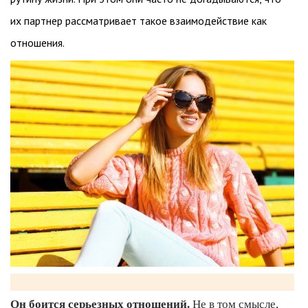
их партнер рассматривает такое взаимодействие как
отношения.
Он боится серьезных отношений.
Не в том смысле,