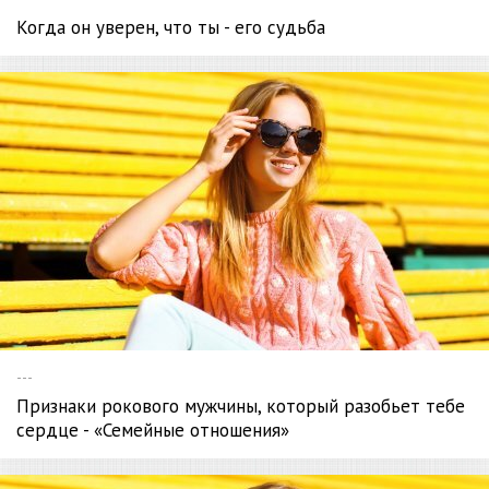
Когда он уверен, что ты - его судьба
---
Признаки рокового мужчины, который разобьет тебе
сердце - «Семейные отношения»