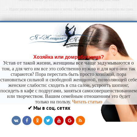
-- Идите уверенно по направлению к мечте. Живите той жизнью, которую вы сами
себе придумали.
-- Самое большое богатство — это ум. Самая большая нищета — глупость. Из всех
страхов самый пугающий — самолюбование.
-- Лучшее, что можно сделать с хорошим советом, это пропустить его мимо ушей. Он
никогда не бывает полезен никому, кроме того, кто его дал.
-- Люблю давать советы и очень не люблю, когда их дают мне.
Хозяйка или домработница?
Устав от такой жизни, женщины все чаще задумываются о
том, а для чего им все это собственно нужно и для кого они так
стараются? Пора перестать быть просто хозяйкой, пора
становиться сильной и свободной женщиной, позволяющей себе
женские слабости: сходить в спа салон, устроить шопинг,
посидеть в кафе с подругами, заняться самосовершенствованием
или творчеством. Вашим семейным отношениям это будет
только на пользу.
Читать статью
✔ Мы в соц. сетях