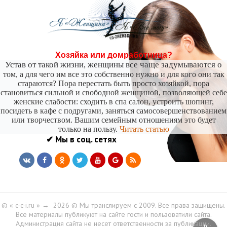
Хозяйка или домработница?
Устав от такой жизни, женщины все чаще задумываются о
том, а для чего им все это собственно нужно и для кого они так
стараются? Пора перестать быть просто хозяйкой, пора
становиться сильной и свободной женщиной, позволяющей себе
женские слабости: сходить в спа салон, устроить шопинг,
посидеть в кафе с подругами, заняться самосовершенствованием
или творчеством. Вашим семейным отношениям это будет
только на пользу.
Читать статью
✔ Мы в соц. сетях
© « c-c-i.ru »
→
2026
© Мы транслируем с 2009. Все права защищены.
Все материалы публикуют на сайте гости и пользоватили сайта.
Администрация сайта не несет ответственности за публикации.