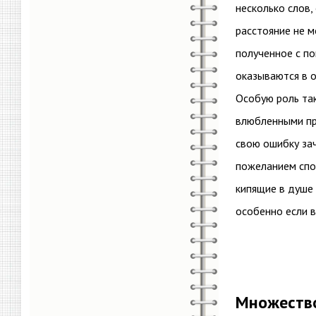
несколько слов,
расстояние не м
полученное с по
оказываются в 
Особую роль так
влюбленными про
свою ошибку зач
пожеланием спок
кипящие в душе 
особенно если в
Множество