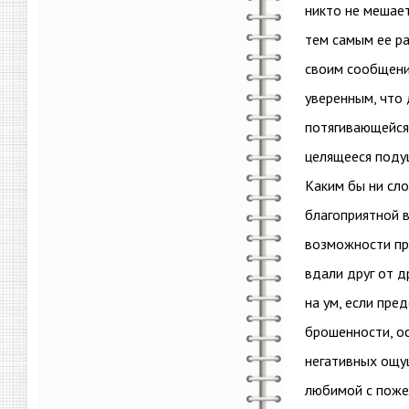
никто не мешает
тем самым ее ра
своим сообщени
уверенным, что 
потягивающейся
целящееся поду
Каким бы ни сло
благоприятной в
возможности пр
вдали друг от д
на ум, если пре
брошенности, ос
негативных ощу
любимой с пожел