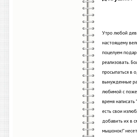
Утро любой дев
настоящему вели
поцелуем подар
реализовать. Бо
просыпаться в о
вынужденные ра
любимой с поже
время написать 
есть свои излю
добавить их в с
мышонок!" несет