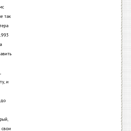
мс
е так
тера
1993
а
тавить
,
у, и
здо
рый,
 свои