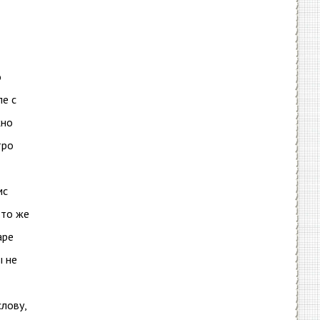
о
пе с
жно
тро
мс
 то же
аре
ы не
слову,