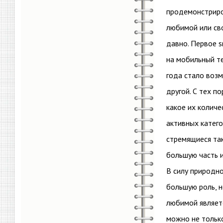
продемонстриро
любимой или сво
давно. Первое 
на мобильный т
года стало воз
другой. С тех п
какое их количе
активных катег
стремящиеся та
большую часть и
В силу природн
большую роль, 
любимой являет
можно не тольк