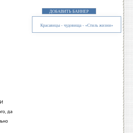
ДОБАВИТЬ БАННЕР
Красавицы - чудовища - «Стиль жизни»
 И
го, да
льно