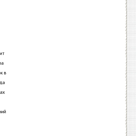
ит
ра
к в
гда
тах
ний