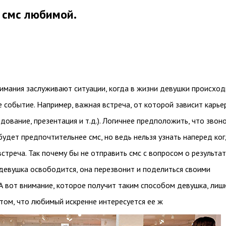
 смс любимой.
имания заслуживают ситуации, когда в жизни девушки происход
 событие. Например, важная встреча, от которой зависит карье
дование, презентация и т.д.). Логичнее предположить, что звоно
будет предпочтительнее смс, но ведь нельзя узнать наперед ко
встреча. Так почему бы не отправить смс с вопросом о результа
девушка освободится, она перезвонит и поделиться своими
А вот внимание, которое получит таким способом девушка, лиш
 том, что любимый искренне интересуется ее ж