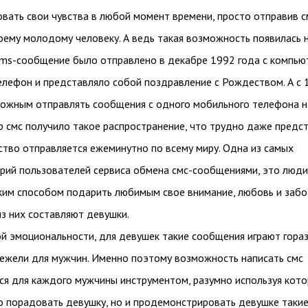
вать свои чувства в любой момент времени, просто отправив с
ему молодому человеку. А ведь такая возможность появилась н
sms-сообщение было отправлено в декабре 1992 года с компью
елефон и представляло собой поздравление с Рождеством. А с 
можным отправлять сообщения с одного мобильного телефона н
ор смс получило такое распространение, что трудно даже предс
ство отправляется ежеминутно по всему миру. Одна из самых
орий пользователей сервиса обмена смс-сообщениями, это люди
ким способом подарить любимым свое внимание, любовь и забот
з них составляют девушки.
ой эмоциональности, для девушек такие сообщения играют гора
нежели для мужчин. Именно поэтому возможность написать смс
ся для каждого мужчины инструментом, разумно используя кото
о порадовать девушку, но и продемонстрировать девушке такие