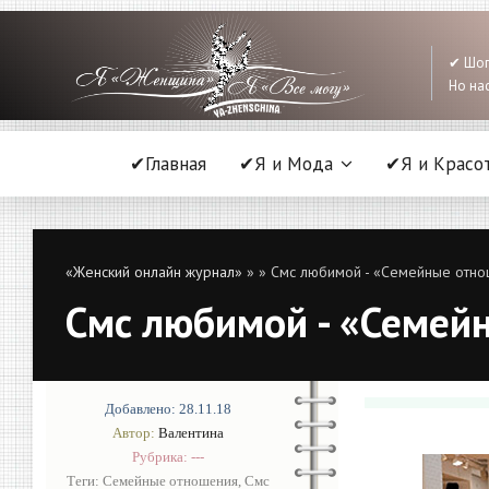
✔ Шоп
Но нас
✔Главная
✔Я и Мода
✔Я и Красо
«Женский онлайн журнал»
»
» Смс любимой - «Семейные отн
Смс любимой - «Семей
Добавлено: 28.11.18
Автор:
Валентина
Рубрика: ---
Теги:
Семейные отношения
,
Смс