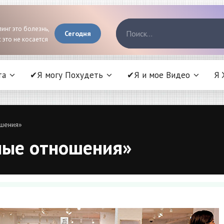
инг это болезнь,
Сегодня
 это не косается
та
✔Я могу Похудеть
✔Я и мое Видео
Я 
ошения»
ные отношения»