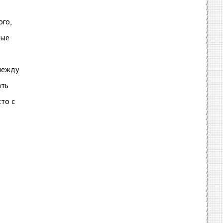
ого,
рые
 между
ать
сто с