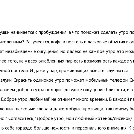
ушки начинается с пробуждения, а что поможет сделать утро п
колепным? Разумеется, кофе в постель и ласковые объятия вку
ят незабываемые ощущения, но далеко не каждое утро это мо
лее того, не у всех влюбленных пар есть возможность каждое у
дной постели. И даже у пар, проживающих вместе, случаются
злуки. Скрасить одинокое утро поможет мобильный телефон. С
ланием доброго утра подарит девушке ощущение близости, и в
"Доброе утро, любимая!" не отнимет много времени. В каждой п
бленные ласковые слова и даже добрые прозвища, так почему б
мс ? Согласитесь, "Доброе утро, мой любимый котенок/лисенок/
 в себе гораздо больше нежности и персонального внимания. К 