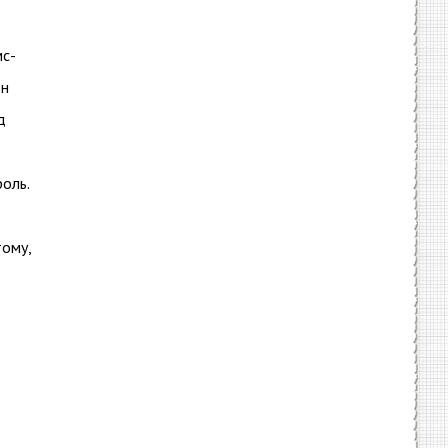
мс-
он
д
оль.
тому,