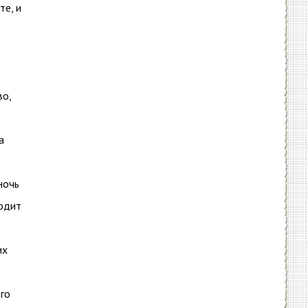
те, и
во,
а
ночь
ходит
их
его