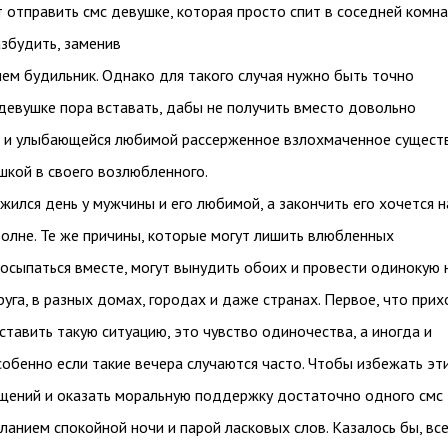
 отправить смс девушке, которая просто спит в соседней комна
збудить, заменив
ем будильник. Однако для такого случая нужно быть точно
девушке пора вставать, дабы не получить вместо довольно
 и улыбающейся любимой рассерженное взлохмаченное сущест
шкой в своего возлюбленного.
жился день у мужчины и его любимой, а закончить его хочется н
олне. Те же причины, которые могут лишить влюбленных
осыпаться вместе, могут вынудить обоих и провести одинокую 
руга, в разных домах, городах и даже странах. Первое, что при
дставить такую ситуацию, это чувство одиночества, а иногда и
обенно если такие вечера случаются часто. Чтобы избежать эт
щений и оказать моральную поддержку достаточно одного смс
анием спокойной ночи и парой ласковых слов. Казалось бы, вс