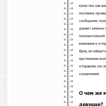
качества, как в
послания, прояв
сообщение, пол
думает именно о
положительной э
внимания и отпр
Вряд ли найдетс
протяжении всег
отправляя смс л
содержание.
О чем же 
девушке?