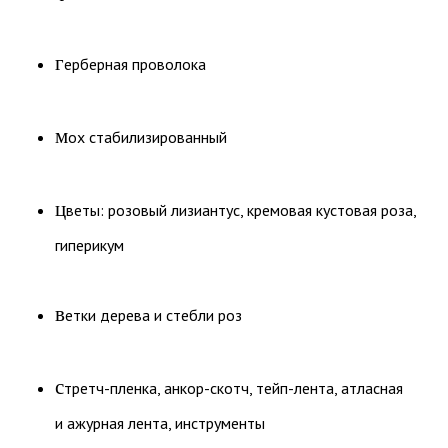
г
ерберная проволока
м
ох стабилизированный
ц
веты: розовый лизиантус, кремовая кустовая роза,
гиперикум
в
етки дерева и стебли роз
с
третч-пленка, анкор-скотч, тейп-лента, атласная
и ажурная лента, инструменты