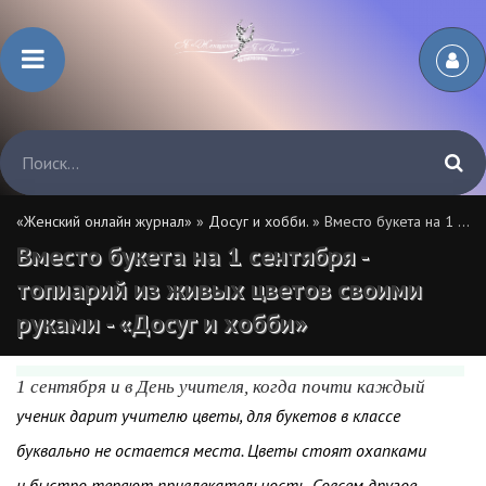
«Женский онлайн журнал»
»
Досуг и хобби.
» Вместо букета на 1 сентября - топиарий из живых цветов своими руками - «Досуг и хобби»
Вместо букета на 1 сентября -
топиарий из живых цветов своими
руками - «Досуг и хобби»
1 сентября и в День учителя, когда почти каждый
ученик дарит учителю цветы, для букетов в классе
буквально не остается места. Цветы стоят охапками
и быстро теряют привлекательность. Совсем другое