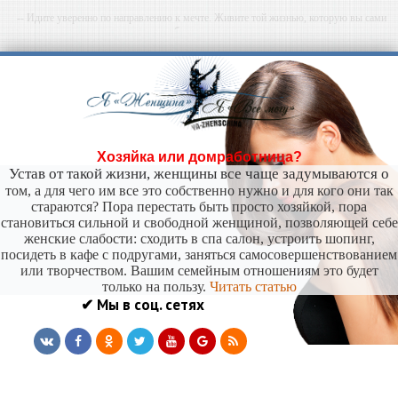
-- Идите уверенно по направлению к мечте. Живите той жизнью, которую вы сами
себе придумали.
-- Самое большое богатство — это ум. Самая большая нищета — глупость. Из всех
страхов самый пугающий — самолюбование.
-- Лучшее, что можно сделать с хорошим советом, это пропустить его мимо ушей. Он
никогда не бывает полезен никому, кроме того, кто его дал.
-- Люблю давать советы и очень не люблю, когда их дают мне.
Хозяйка или домработница?
Устав от такой жизни, женщины все чаще задумываются о
том, а для чего им все это собственно нужно и для кого они так
стараются? Пора перестать быть просто хозяйкой, пора
становиться сильной и свободной женщиной, позволяющей себе
женские слабости: сходить в спа салон, устроить шопинг,
посидеть в кафе с подругами, заняться самосовершенствованием
или творчеством. Вашим семейным отношениям это будет
только на пользу.
Читать статью
✔ Мы в соц. сетях