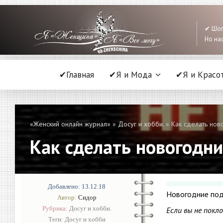
✔ Шоп
Но нас
✔Главная
✔Я и Мода
✔Я и Красо
«Женский онлайн журнал»
»
Досуг и хобби.
» Как сделать нов
Как сделать новогодни
Добавлено: 13.12.18
Новогодние под
Автор:
Сидор
Рубрика:
Досуг и хобби.
Если вы не покл
Теги:
Досуг и хобби