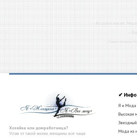
-
-- Все дело в мыслях. Мысл
-- Ид
-- Самое большое б
-- Лучшее, что можно сделат
✔ Инфо
Я и Мода
Высокая 
Звездный
Хозяйка или домработница?
Мода из 
Устав от такой жизни, женщины все чаще