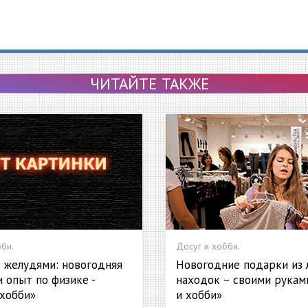
ЧИТАЙТЕ ТАКЖЕ
би.
Досуг и хобби.
с желудями: новогодняя
Новогодние подарки из 
 опыт по физике -
находок – своими руками
 хобби»
и хобби»