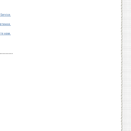
Service.
ртинки.
те нам.