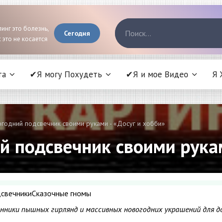
инг это болезнь,
Сегодня
 это не косается
та
✔Я могу Похудеть
✔Я и мое Видео
Я 
огодний подсвечник своими руками - «Досуг и хобби»
й подсвечник своими рукам
свечникиСказочные гномы
онники пышных гирлянд и массивных новогодних украшений для д