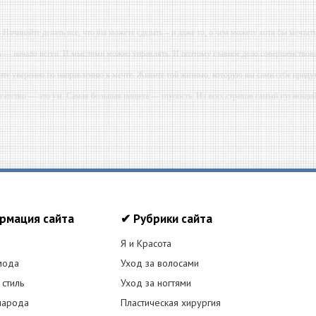
- Начинайте делать все, что вы можете сделать – и даже то, о чем можете хотя бы мечтать
ь — начало всего. И мыслями можно управлять. И поэтому главное дело совершенствова
ите уверенно по направлению к мечте. Живите той жизнью, которую вы сами себе приду
огатство — это ум. Самая большая нищета — глупость. Из всех страхов самый пугающ
ь с хорошим советом, это пропустить его мимо ушей. Он никогда не бывает полезен ником
-- Люблю давать советы и очень не люблю, когда их дают мне.
рмация сайта
✔ Рубрики сайта
Я и Красота
мода
Уход за волосами
 стиль
Уход за ногтями
народа
Пластическая хирургия