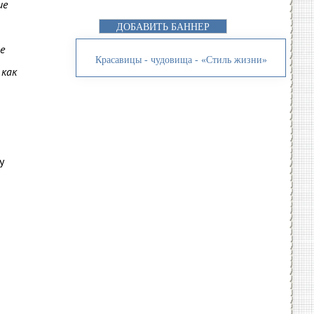
ие
ДОБАВИТЬ БАННЕР
е
Красавицы - чудовища - «Стиль жизни»
 как
у