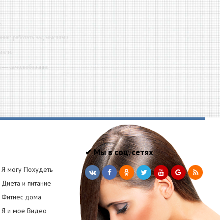
.
ния: работать над мыслями.
мали.
ий — самолюбование.
у, кроме того, кто его дал.
✔ Мы в соц. сетях
Я могу Похудеть
Диета и питание
Фитнес дома
Я и мое Видео