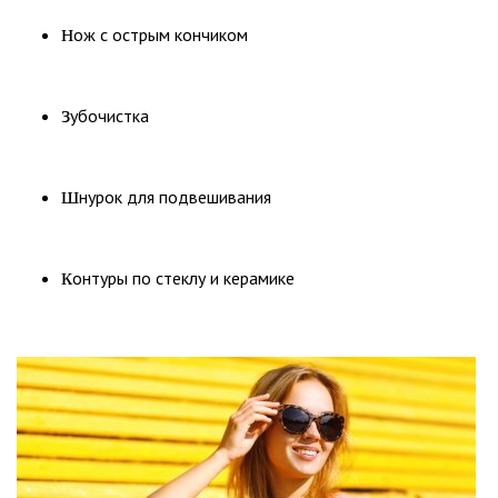
н
ож с острым кончиком
з
убочистка
ш
нурок для подвешивания
к
онтуры по стеклу и керамике