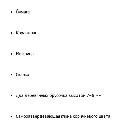
б
умага
к
арандаш
н
ожницы
с
калка
д
ва деревянных брусочка высотой 7–8 мм
с
амозатвердевающая глина коричневого цвета