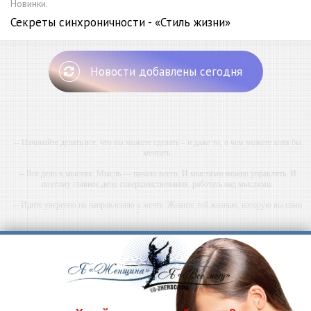
Новинки.
Секреты синхроничности - «Стиль жизни»
Новости добавлены сегодня
-- Начинайте делать все, что вы можете сделать – и даже то, о чем можете хотя бы
мечтать.
-- Все дело в мыслях. Мысль — начало всего. И мыслями можно управлять. И
поэтому главное дело совершенствования: работать над мыслями.
-- Идите уверенно по направлению к мечте. Живите той жизнью, которую вы сами
себе придумали.
-- Самое большое богатство — это ум. Самая большая нищета — глупость. Из всех
страхов самый пугающий — самолюбование.
-- Лучшее, что можно сделать с хорошим советом, это пропустить его мимо ушей. Он
никогда не бывает полезен никому, кроме того, кто его дал.
-- Люблю давать советы и очень не люблю, когда их дают мне.