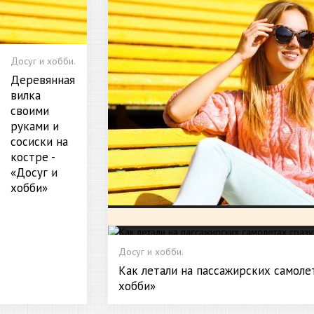
Досуг и хобби.
Деревянная
вилка
своими
руками и
сосиски на
костре -
«Досуг и
хобби»
Досуг и хобби.
Как летали на пассажирских самолет
хобби»