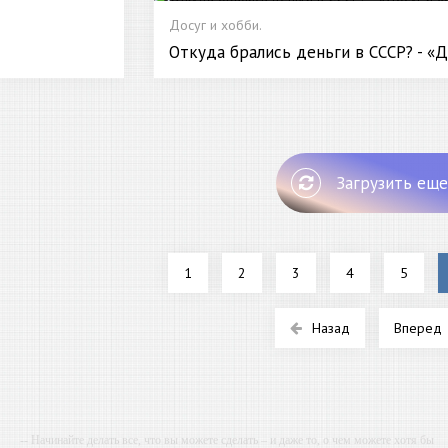
Досуг и хобби.
Откуда брались деньги в СССР? - «Д
Загрузить еще
1
2
3
4
5
Назад
Вперед
-- Начинайте делать все, что вы можете сделать – и даже то, о чем можете хотя бы