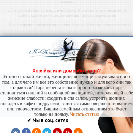
мечтать.
-- Все дело в мыслях. Мысль — начало всего. И мыслями можно управлять. И
поэтому главное дело совершенствования: работать над мыслями.
-- Идите уверенно по направлению к мечте. Живите той жизнью, которую вы сами
себе придумали.
-- Самое большое богатство — это ум. Самая большая нищета — глупость. Из всех
страхов самый пугающий — самолюбование.
-- Лучшее, что можно сделать с хорошим советом, это пропустить его мимо ушей. Он
никогда не бывает полезен никому, кроме того, кто его дал.
-- Люблю давать советы и очень не люблю, когда их дают мне.
Хозяйка или домработница?
Устав от такой жизни, женщины все чаще задумываются о
том, а для чего им все это собственно нужно и для кого они так
стараются? Пора перестать быть просто хозяйкой, пора
становиться сильной и свободной женщиной, позволяющей себе
женские слабости: сходить в спа салон, устроить шопинг,
посидеть в кафе с подругами, заняться самосовершенствованием
или творчеством. Вашим семейным отношениям это будет
только на пользу.
Читать статью
✔ Мы в соц. сетях