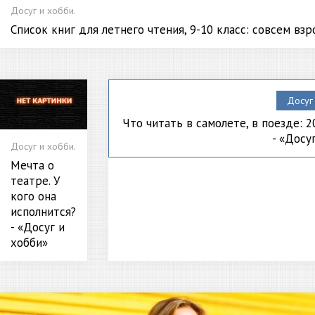
Досуг и хобби.
Список книг для летнего чтения, 9-10 класс: совсем взр
Досуг 
Что читать в самолете, в поезде: 
- «Досу
Досуг и хобби.
Мечта о
театре. У
кого она
исполнится?
- «Досуг и
хобби»