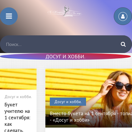
ДОСУГ И ХОББИ.
Досуг и хобби.
Досуг и хобби.
Букет
учителю на
Вместо букета на 1 сентября - топ
1 сентября:
- «Досуг и хобби»
как
сделать,