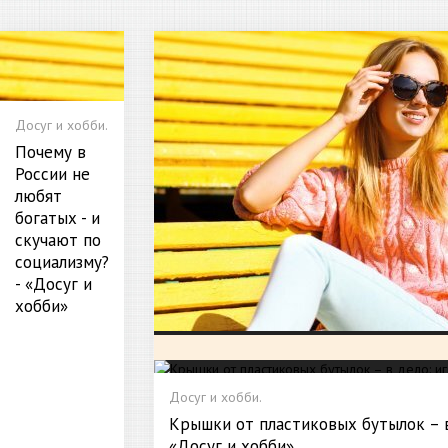
Досуг и хобби.
Почему в
России не
любят
богатых - и
скучают по
социализму?
- «Досуг и
хобби»
Досуг и хобби.
Крышки от пластиковых бутылок – в
«Досуг и хобби»