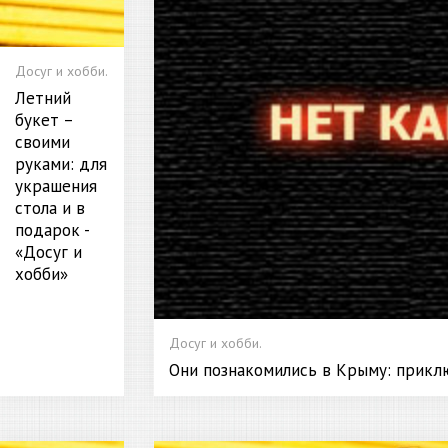
Досуг и хобби.
Летний
букет –
своими
руками: для
украшения
стола и в
подарок -
«Досуг и
хобби»
Досуг и хобби.
Они познакомились в Крыму: приклю