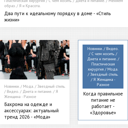
Пластическая хирургия / С чем носить. / Диета и питание. / Меняем
образ. / Я и Красота.
Два пути к идеальному порядку в доме - «Стиль
жизни»
Новинки. / Видео.
/ С чем носить. /
Диета и питание. /
Пластическая
хирургия / Мода.
/ Звездный стиль.
/ Я Женщина -
Разное
Новинки. / Мода. / Звездный стиль.
/ Видео. / Диета и питание. / Я
Когда правильное
Женщина - Разное
питание не
Бахрома на одежде и
работает -
аксессуарах: актуальный
«Здоровье»
тренд 2026 - «Мода»