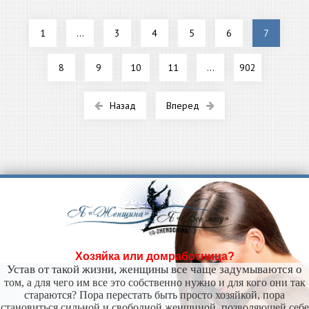
1
...
3
4
5
6
7
8
9
10
11
...
902
Назад
Вперед
Хозяйка или домработница?
Устав от такой жизни, женщины все чаще задумываются о
том, а для чего им все это собственно нужно и для кого они так
стараются? Пора перестать быть просто хозяйкой, пора
становиться сильной и свободной женщиной, позволяющей себе