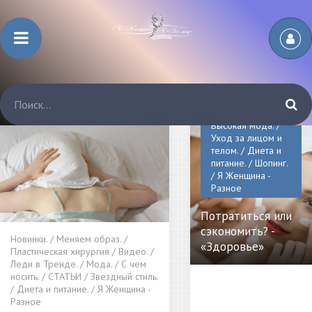
Новинки. / Видео.
/ Пластическая
хирургия /
Красота. /
Звездный стиль. /
Леди в Тренде. /
Высокая мода. /
Уход за лицом и
телом. / Диета и
питание. / Шопинг.
/ Я Женщина -
Разное
Потратиться или
сэкономить? -
Новинки. / Меняем образ. /
«Здоровье»
Пластическая хирургия / Видео. /
Леди в Тренде. / Мода. / С чем
носить. / СТАТЬИ / Звездный стиль.
/ Диета и питание. / Я Женщина -
Разное