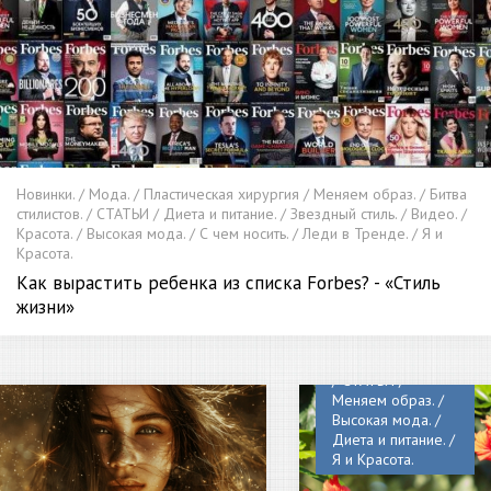
Новинки. / Мода. / Пластическая хирургия / Меняем образ. / Битва
стилистов. / СТАТЬИ / Диета и питание. / Звездный стиль. / Видео. /
Красота. / Высокая мода. / С чем носить. / Леди в Тренде. / Я и
Красота.
Как вырастить ребенка из списка Forbes? - «Стиль
Новинки. / Видео.
жизни»
/ Пластическая
хирургия / Уход
за лицом и телом.
/ СТАТЬИ /
Меняем образ. /
Высокая мода. /
Диета и питание. /
Я и Красота.