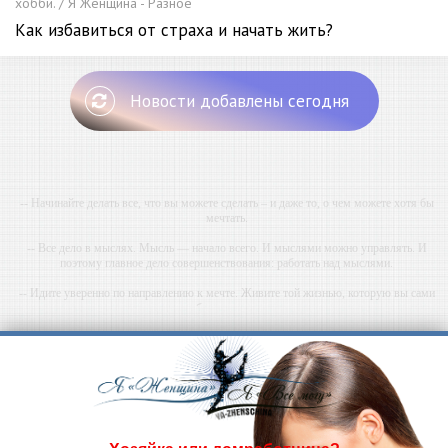
хобби. / Я Женщина - Разное
Как избавиться от страха и начать жить?
Новости добавлены сегодня
-- Начинайте делать все, что вы можете сделать – и даже то, о чем можете хотя бы
мечтать.
-- Все дело в мыслях. Мысль — начало всего. И мыслями можно управлять. И
поэтому главное дело совершенствования: работать над мыслями.
-- Идите уверенно по направлению к мечте. Живите той жизнью, которую вы сами
себе придумали.
-- Самое большое богатство — это ум. Самая большая нищета — глупость. Из всех
страхов самый пугающий — самолюбование.
-- Лучшее, что можно сделать с хорошим советом, это пропустить его мимо ушей. Он
никогда не бывает полезен никому, кроме того, кто его дал.
-- Люблю давать советы и очень не люблю, когда их дают мне.