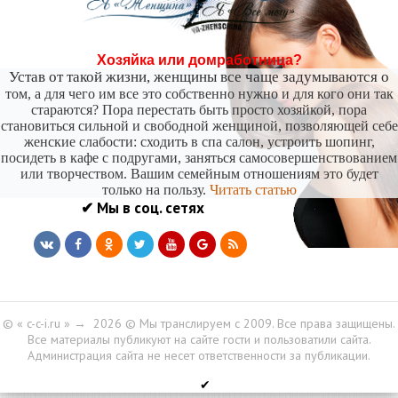
Хозяйка или домработница?
Устав от такой жизни, женщины все чаще задумываются о
том, а для чего им все это собственно нужно и для кого они так
стараются? Пора перестать быть просто хозяйкой, пора
становиться сильной и свободной женщиной, позволяющей себе
женские слабости: сходить в спа салон, устроить шопинг,
посидеть в кафе с подругами, заняться самосовершенствованием
или творчеством. Вашим семейным отношениям это будет
только на пользу.
Читать статью
✔ Мы в соц. сетях
© « c-c-i.ru »
→
2026
© Мы транслируем с 2009. Все права защищены.
Все материалы публикуют на сайте гости и пользоватили сайта.
Администрация сайта не несет ответственности за публикации.
✔