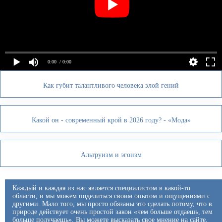
0:00
/ 0:00
Как губит талантливого человека злой гений
Какой он - современный крой в 2026 году? - «Мода»
Альтруизм и эгоизм
Каждый и каждая из нас является специалистом в какой-то
области, и мы можем поделиться своим опытом и ощущениями с
другими. Мало того, мы просто обязаны это сделать потому, что в
природе действует очень простой закон «чем больше отдаешь, тем
больше получаешь». Вы можете высказать свое мнение на сайте,