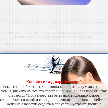
-- Начинайте делать все, что вы можете сделать – и даже то, о чем можете хотя бы
мечтать.
-- Все дело в мыслях. Мысль — начало всего. И мыслями можно управлять. И
поэтому главное дело совершенствования: работать над мыслями.
-- Идите уверенно по направлению к мечте. Живите той жизнью, которую вы сами
себе придумали.
-- Самое большое богатство — это ум. Самая большая нищета — глупость. Из всех
страхов самый пугающий — самолюбование.
-- Лучшее, что можно сделать с хорошим советом, это пропустить его мимо ушей. Он
никогда не бывает полезен никому, кроме того, кто его дал.
-- Люблю давать советы и очень не люблю, когда их дают мне.
Хозяйка или домработница?
Устав от такой жизни, женщины все чаще задумываются о
том, а для чего им все это собственно нужно и для кого они так
стараются? Пора перестать быть просто хозяйкой, пора
становиться сильной и свободной женщиной, позволяющей себе
женские слабости: сходить в спа салон, устроить шопинг,