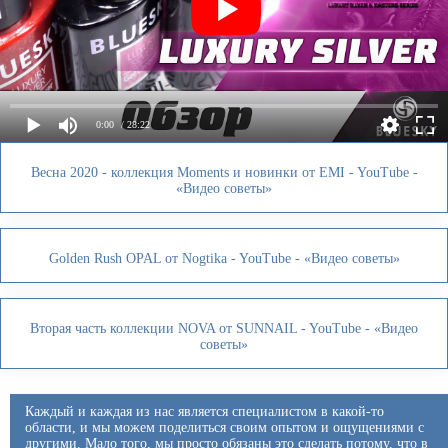
0:00
/ 28:22
Весна 2020 - коллекция Moments и новинки от EMI - YouTube -
«Видео советы»
Golden Rush OPAL от Nogtika - YouTube - «Видео советы»
Вторая часть коллекции NOVA от SUNNAIL - YouTube - «Видео
советы»
Каждый и каждая из нас является специалистом в какой-то
области, и мы можем поделиться своим опытом и ощущениями с
другими. Мало того, мы просто обязаны это сделать потому, что в