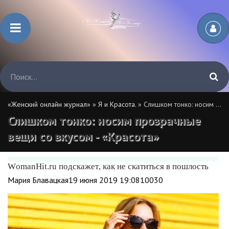
«Женский онлайн журнал»
»
Я и Красота.
» Слишком тонко: носим прозрачные вещи со вкусом - «Красота»
Слишком тонко: носим прозрачные
вещи со вкусом - «Красота»
WomanHit.ru подскажет, как не скатиться в пошлость
Мария Блавацкая19 июня 2019 19:0810030