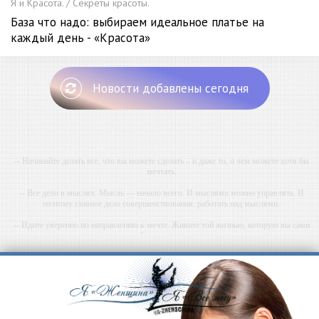
Я и Красота. / Секреты красоты.
База что надо: выбираем идеальное платье на
каждый день - «Красота»
Новости добавлены сегодня
-- Начинайте делать все, что вы можете сделать – и даже то, о чем можете хотя бы
мечтать.
-- Все дело в мыслях. Мысль — начало всего. И мыслями можно управлять. И
поэтому главное дело совершенствования: работать над мыслями.
-- Идите уверенно по направлению к мечте. Живите той жизнью, которую вы сами
себе придумали.
-- Самое большое богатство — это ум. Самая большая нищета — глупость. Из всех
страхов самый пугающий — самолюбование.
-- Лучшее, что можно сделать с хорошим советом, это пропустить его мимо ушей. Он
никогда не бывает полезен никому, кроме того, кто его дал.