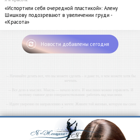
«Испортили себя очередной пластикой»: Алену
Шишкову подозревают в увеличении груди -
«Красота»
Новости добавлены сегодня
-- Начинайте делать все, что вы можете сделать – и даже то, о чем можете хотя бы
мечтать.
-- Все дело в мыслях. Мысль — начало всего. И мыслями можно управлять. И
поэтому главное дело совершенствования: работать над мыслями.
-- Идите уверенно по направлению к мечте. Живите той жизнью, которую вы сами
себе придумали.
-- Самое большое богатство — это ум. Самая большая нищета — глупость. Из всех
страхов самый пугающий — самолюбование.
-- Лучшее, что можно сделать с хорошим советом, это пропустить его мимо ушей. Он
никогда не бывает полезен никому, кроме того, кто его дал.