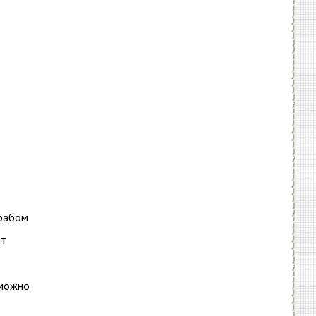
крабом
ет
(можно