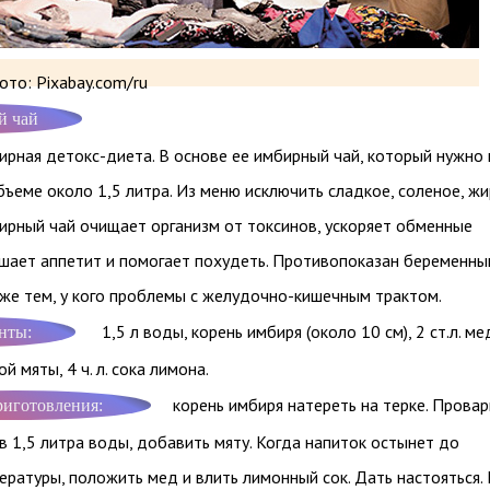
то: Pixabay.com/ru
й чай
рная детокс-диета. В основе ее имбирный чай, который нужно 
бъеме около 1,5 литра. Из меню исключить сладкое, соленое, ж
ирный чай очищает организм от токсинов, ускоряет обменные
ьшает аппетит и помогает похудеть. Противопоказан беременны
кже тем, у кого проблемы с желудочно-кишечным трактом.
1,5 л воды, корень имбиря (около 10 см), 2 ст.л. ме
нты:
ой мяты, 4 ч. л. сока лимона.
корень имбиря натереть на терке. Провар
риготовления:
в 1,5 литра воды, добавить мяту. Когда напиток остынет до
ратуры, положить мед и влить лимонный сок. Дать настояться. 