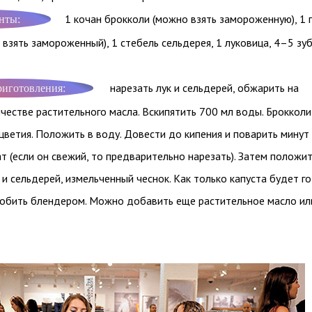
1 кочан брокколи (можно взять замороженную), 1 
нты:
взять замороженный), 1 стебель сельдерея, 1 луковица, 4–5 зу
нарезать лук и сельдерей, обжарить на
риготовления:
естве растительного масла. Вскипятить 700 мл воды. Брокколи
цветия. Положить в воду. Довести до кипения и поварить минут 
 (если он свежий, то предварительно нарезать). Затем положи
и сельдерей, измельченный чеснок. Как только капуста будет го
пробить блендером. Можно добавить еще растительное масло ил