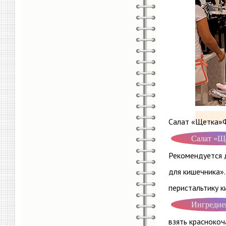
Салат «Щетка»Ф
Салат «Щ
Рекомендуется 
для кишечника»
перистальтику к
Ингредие
взять краснокоч