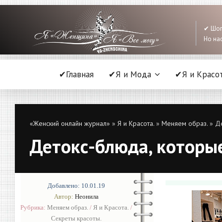
✔ Шоп
Но нас
✔Главная
✔Я и Мода
✔Я и Красо
«Женский онлайн журнал»
»
Я и Красота.
»
Меняем образ.
» Де
Детокс-блюда, которы
Добавлено: 10.01.19
Автор:
Неонила
Рубрика:
Меняем образ.
/
Я и Красота.
/
Секреты красоты.