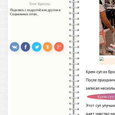
Теги:
Красота
Поделись с подругой или другом в
Социальных сетях.
Крем-суп из бро
После празднич
записал нескол
Крем-суп 
Этот суп улучша
дает чувство на