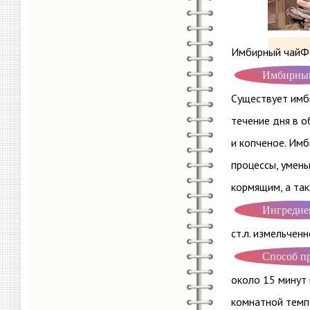
Имбирный чайФо
Имбирны
Существует имби
течение дня в о
и копченое. Имб
процессы, умен
кормящим, а та
Ингредие
ст.л. измельченн
Способ п
около 15 минут 
комнатной темпе