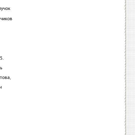
пучок
бчиков
5.
ть
това,
и