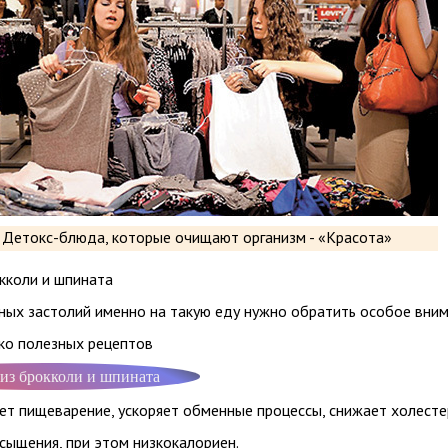
кколи и шпината
ных застолий именно на такую еду нужно обратить особое вним
ько полезных рецептов
из брокколи и шпината
ет пищеварение, ускоряет обменные процессы, снижает холесте
сыщения, при этом низкокалориен.