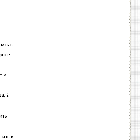
пить в
ирное
м и
да, 2
ить
Пить в