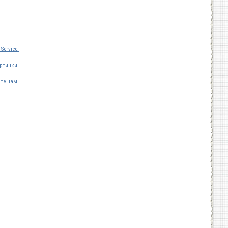
Service.
ртинки.
те нам.