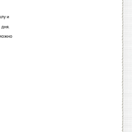
клу и
 дня.
 можно