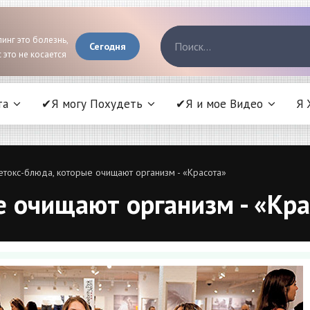
инг это болезнь,
Сегодня
 это не косается
та
✔Я могу Похудеть
✔Я и мое Видео
Я 
токс-блюда, которые очищают организм - «Красота»
е очищают организм - «Кра