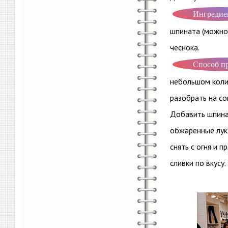
Ингредие
шпината (можно 
чеснока.
Способ п
небольшом колич
разобрать на со
Добавить шпинат
обжаренные лук 
снять с огня и 
сливки по вкусу.