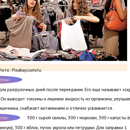
ото: Pixabay.com/ru
етка»
для разгрузочных дней после переедания. Его еще называют «с
. Он выводит токсины и лишнюю жидкость из организма, улучша
ишечника, снабжает витаминами и отлично усваивается.
300 г сырой свеклы, 300 г моркови, 300 г капусты 
нты:
анную), 300 г яблок, пучок укропа или петрушки. Для заправки 1