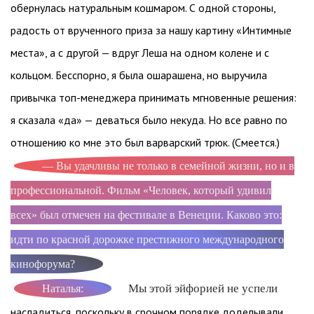
обернулась натуральным кошмаром. С одной стороны,
радость от врученного приза за нашу картину «Интимные
места», а с другой — вдруг Леша на одном колене и с
кольцом. Бесспорно, я была ошарашена, но выручила
привычка топ-менеджера принимать мгновенные решения:
я сказала «да» — деваться было некуда. Но все равно по
отношению ко мне это был варварский трюк. (Смеется.)
— Вы удачливы не только в семейной жизни, но и в
профессиональной. Фильм «Человек, который удивил
всех» был отмечен на фестивале в Венеции. Каково это:
идти по красной дорожке престижного международного
кинофорума?
Мы этой эйфорией не успели
Наталья:
насладиться, поскольку в срочном порядке доделывали