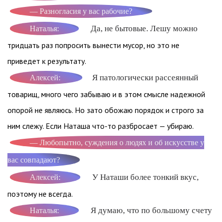
— Разногласия у вас рабочие?
Да, не бытовые. Лешу можно
Наталья:
тридцать раз попросить вынести мусор, но это не
приведет к результату.
Я патологически рассеянный
Алексей:
товарищ, много чего забываю и в этом смысле надежной
опорой не являюсь. Но зато обожаю порядок и строго за
ним слежу. Если Наташа что-то разбросает — убираю.
— Любопытно, суждения о людях и об искусстве у
вас совпадают?
У Наташи более тонкий вкус,
Алексей:
поэтому не всегда.
Я думаю, что по большому счету
Наталья: