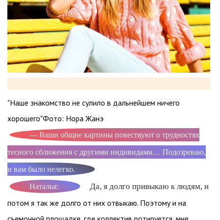
"Наше знакомство не сулило в дальнейшем ничего
хорошего"Фото: Нора Жанэ
— Ваши общие картины повествуют о трудностях
тесного сближения с другими индивидами… Подозреваю,
и вам было нелегко.
Да, я долго привыкаю к людям, и
Наталья:
потом я так же долго от них отвыкаю. Поэтому и на
съемочной площадке, где коллектив ротируется, мне