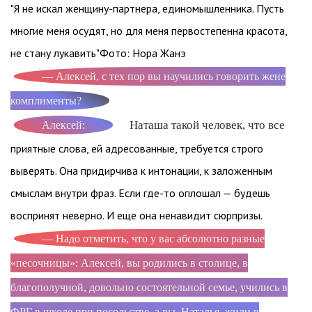
"Я не искал женщину-партнера, единомышленника. Пусть
многие меня осудят, но для меня первостепенна красота,
не стану лукавить"Фото: Нора Жанэ
— Алексей, с тех пор вы научились говорить жене
комплименты?
Наташа такой человек, что все
Алексей:
приятные слова, ей адресованные, требуется строго
выверять. Она придирчива к интонации, к заложенным
смыслам внутри фраз. Если где-то оплошал — будешь
воспринят неверно. И еще она ненавидит сюрпризы.
— Надо отметить, что у вас абсолютно разные
«песочницы»: Алексей, вы родились в столице, в
благополучной, довольно состоятельной семье, учились в
ФРГ в школе при посольстве, а вы, Наталья, жили в