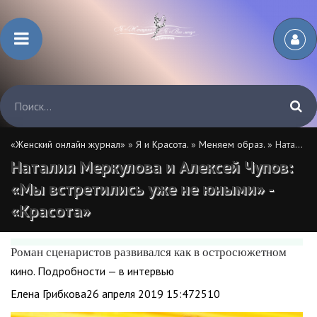
«Женский онлайн журнал»
»
Я и Красота.
»
Меняем образ.
» Наталия Меркулова и Алексей Чупов: «Мы встретились уже не юными» - «Красота»
Наталия Меркулова и Алексей Чупов:
«Мы встретились уже не юными» -
«Красота»
Роман сценаристов развивался как в остросюжетном
кино. Подробности — в интервью
Елена Грибкова26 апреля 2019 15:472510