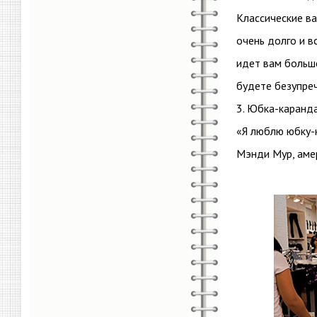
Классические в
очень долго и в
идет вам больше
будете безупре
3. Юбка-каранд
«Я люблю юбку-к
Мэнди Мур, амер