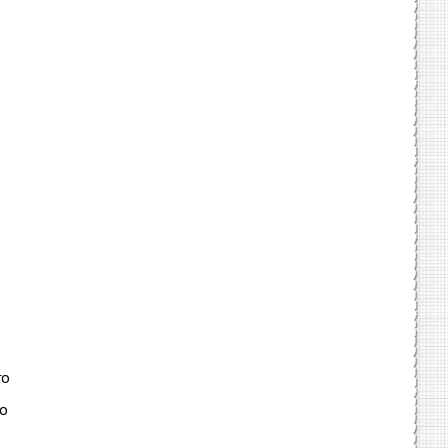
го
но