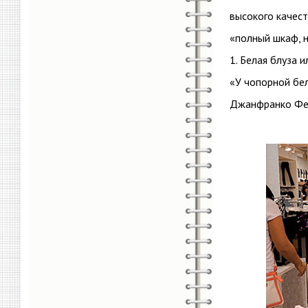
высокого качест
«полный шкаф, н
1. Белая блуза 
«У чопорной бе
Джанфранко Фер