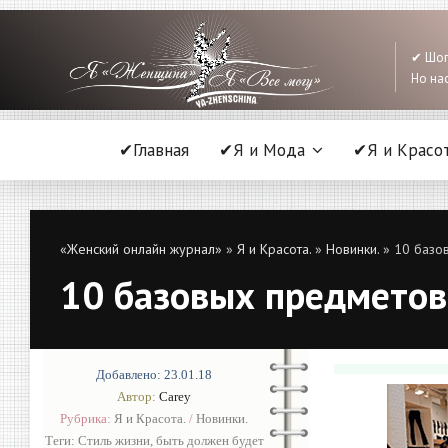
✔ Шоп
Но нас
✔Главная
✔Я и Мода
✔Я и Красо
«Женский онлайн журнал»
»
Я и Красота.
»
Новинки.
» 10 базов
10 базовых предметов 
Добавлено: 23.01.18
Автор:
Carey
Рубрика:
Я и Красота.
/
Новинки.
Теги:
Стиль жизни
,
быть должен будет