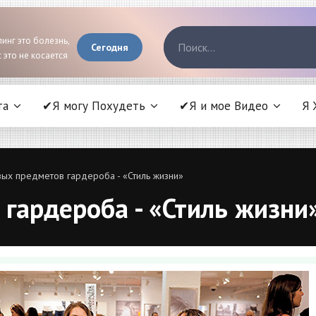
инг это болезнь,
Сегодня
 это не косается
та
✔Я могу Похудеть
✔Я и мое Видео
Я 
ых предметов гардероба - «Стиль жизни»
гардероба - «Стиль жизни