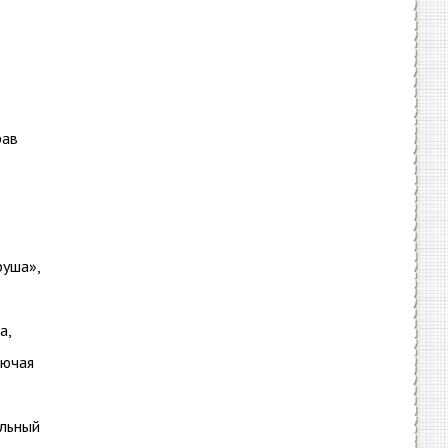
рав
руша»,
а,
лючая
ельный