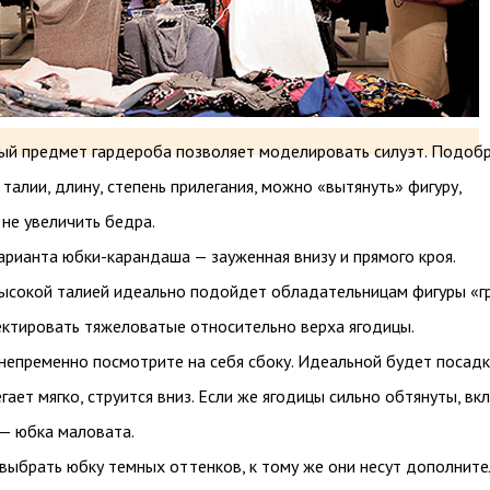
ый предмет гардероба позволяет моделировать силуэт. Подоб
 талии, длину, степень прилегания, можно «вытянуть» фигуру,
 не увеличить бедра.
рианта юбки-карандаша — зауженная внизу и прямого кроя.
высокой талией идеально подойдет обладательницам фигуры «г
ектировать тяжеловатые относительно верха ягодицы.
непременно посмотрите на себя сбоку. Идеальной будет посадк
гает мягко, струится вниз. Если же ягодицы сильно обтянуты, вк
 — юбка маловата.
 выбрать юбку темных оттенков, к тому же они несут дополнит