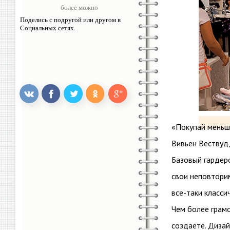
более можно
Поделись с подругой или другом в
Социальных сетях.
«Покупай меньше
Вивьен Вествуд,
Базовый гардер
свои неповторим
все-таки класси
Чем более грамо
создаете. Диза