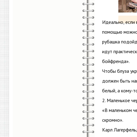
Идеально, если 
помощью можно 
рубашка подойд
идут практическ
бойфренда».
Чтобы блуза укр
должен быть на
белый, а кому-
2. Маленькое че
«В маленьком ч
скромно».
Карл Лагерфель