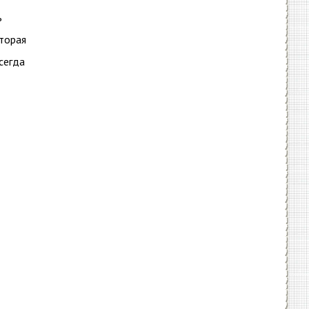
ь
оторая
сегда