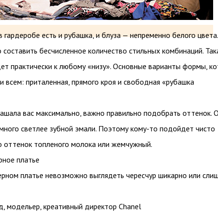
в гардеробе есть и рубашка, и блуза — непременно белого цвета.
составить бесчисленное количество стильных комбинаций. Так
ет практически к любому «низу». Основные варианты формы, к
и всем: приталенная, прямого кроя и свободная «рубашка
ашала вас максимально, важно правильно подобрать оттенок. О
много светлее зубной эмали. Поэтому кому-то подойдет чисто
то оттенок топленого молока или жемчужный.
рное платье
ерном платье невозможно выглядеть чересчур шикарно или сли
д, модельер, креативный директор Chanel