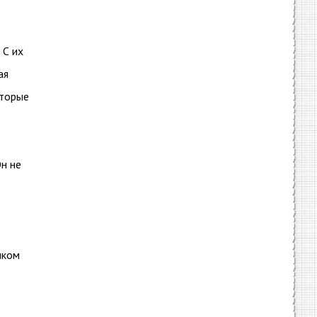
 С их
ая
оторые
н не
шком