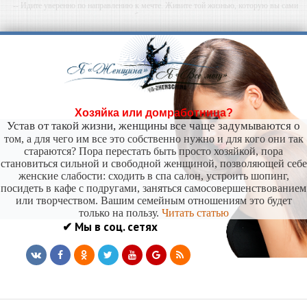
-- Идите уверенно по направлению к мечте. Живите той жизнью, которую вы сами
себе придумали.
-- Самое большое богатство — это ум. Самая большая нищета — глупость. Из всех
страхов самый пугающий — самолюбование.
-- Лучшее, что можно сделать с хорошим советом, это пропустить его мимо ушей. Он
никогда не бывает полезен никому, кроме того, кто его дал.
-- Люблю давать советы и очень не люблю, когда их дают мне.
Хозяйка или домработница?
Устав от такой жизни, женщины все чаще задумываются о
том, а для чего им все это собственно нужно и для кого они так
стараются? Пора перестать быть просто хозяйкой, пора
становиться сильной и свободной женщиной, позволяющей себе
женские слабости: сходить в спа салон, устроить шопинг,
посидеть в кафе с подругами, заняться самосовершенствованием
или творчеством. Вашим семейным отношениям это будет
только на пользу.
Читать статью
✔ Мы в соц. сетях