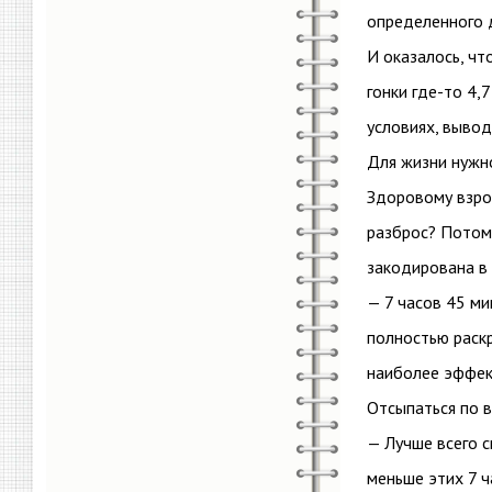
определенного д
И оказалось, чт
гонки где-то 4,
условиях, вывод
Для жизни нужно
Здоровому взрос
разброс? Потому
закодирована в 
— 7 часов 45 ми
полностью раскр
наиболее эффек
Отсыпаться по 
— Лучше всего с
меньше этих 7 ч