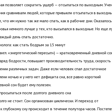
рая позволяет сократить ущерб — отсыпаться по выходным. Уче
ния сравнивали людей, которые привыкли отсыпаться в выходны
л, что им нужно так же мало спать, как в рабочие дни. Оказалось
овья немного лучше у тех, кто высыпался в выходные. Но еще 
каждый день спать достаточно.
олога: как стать бодрым за 15 минут
англ. «энергетический пересып») — кратковременный дневной с
заряд бодрости, повышает производительность труда, скорость
ении различных задач. Даже если человек спал достаточное
ени ночью и у него нет дефицита сна, все равно короткий
вной сон будет ему полезен.
просыпаться после долгого дневного сна
лго не стоит. Сон организован циклически. И переход от
к глубокому сну происходит в течение полутора часов. Постеп