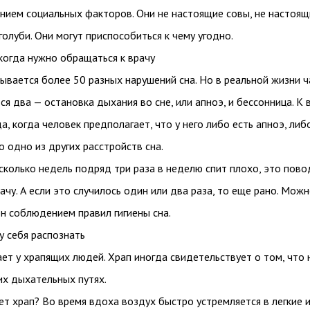
нием социальных факторов. Они не настоящие совы, не настоящ
голуби. Они могут приспособиться к чему угодно.
когда нужно обращаться к врачу
ывается более 50 разных нарушений сна. Но в реальной жизни 
ся два — остановка дыхания во сне, или апноэ, и бессонница. К 
а, когда человек предполагает, что у него либо есть апноэ, либ
о одно из других расстройств сна.
сколько недель подряд три раза в неделю спит плохо, это пово
ачу. А если это случилось один или два раза, то еще рано. Мож
н соблюдением правил гигиены сна.
 у себя распознать
ет у храпящих людей. Храп иногда свидетельствует о том, что 
их дыхательных путях.
т храп? Во время вдоха воздух быстро устремляется в легкие 