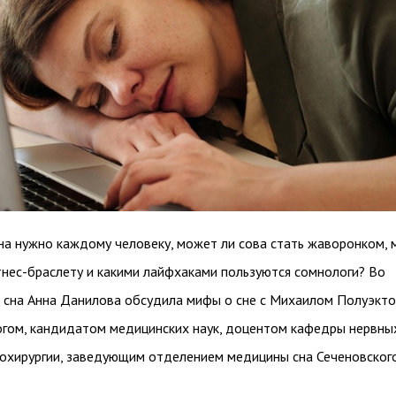
сна нужно каждому человеку, может ли сова стать жаворонком,
тнес-браслету и какими лайфхаками пользуются сомнологи? Во
 сна Анна Данилова обсудила мифы о сне с Михаилом Полуэкто
гом, кандидатом медицинских наук, доцентом кафедры нервны
рохирургии, заведующим отделением медицины сна Сеченовског