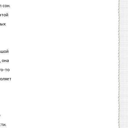
 сон.
этой
ных
ьшой
, она
го-то
воляет
е
сти.