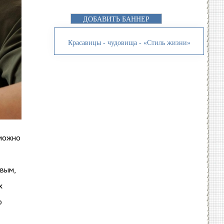
ДОБАВИТЬ БАННЕР
Красавицы - чудовища - «Стиль жизни»
 можно
вым,
х
о