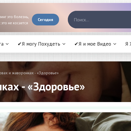
инг это болезнь,
Сегодня
 это не косается
та
✔Я могу Похудеть
✔Я и мое Видео
Я 
овах и жаворонках - «Здоровье»
ках - «Здоровье»