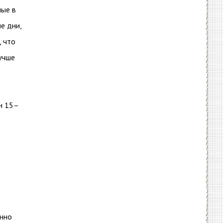
ные в
е дни,
, что
лучше
он 15–
енно