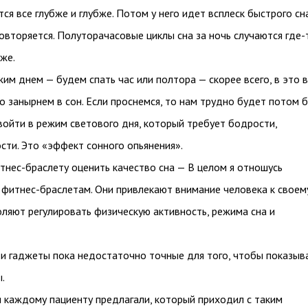
тся все глубже и глубже. Потом у него идет всплеск быстрого сна
овторяется. Полуторачасовые циклы сна за ночь случаются где-
оже.
им днем — будем спать час или полтора — скорее всего, в это 
о занырнем в сон. Если проснемся, то нам трудно будет потом 
войти в режим светового дня, который требует бодрости,
сти. Это «эффект сонного опьянения».
тнес-браслету оценить качество сна — В целом я отношусь
 фитнес-браслетам. Они привлекают внимание человека к своем
ляют регулировать физическую активность, режима сна и
ти гаджеты пока недостаточно точные для того, чтобы показыв
.
я каждому пациенту предлагали, который приходил с таким