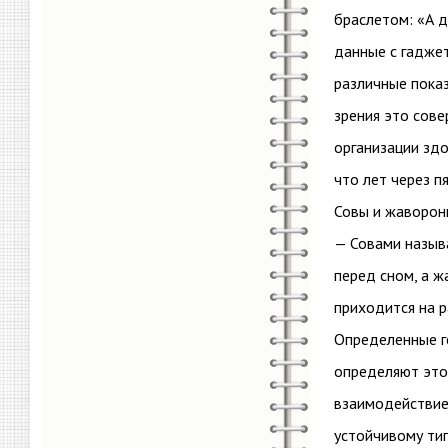
браслетом: «А д
данные с гадже
различные показ
зрения это сов
организации здо
что лет через п
Совы и жаворон
— Совами назыв
перед сном, а ж
приходится на р
Определенные ге
определяют этог
взаимодействие.
устойчивому тип