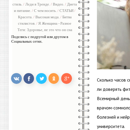
стиль.
/
Леди в Тренде.
/
Видео.
/
Диета
и питание.
/
С чем носить.
/
СТАТЬИ
/
Красота.
/
Высокая мода.
/
Битва
стилистов.
/
Я Женщина - Разное
Теги:
Здоровье
,
не это что он сна
Поделись с подругой или другом в
Социальных сетях.
Сколько часов 
ли доверять фи
Всемирный день
врачом-сомноло
болезней и ней
университета.