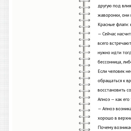
другую под влия
жаворонки, они 
Красные флаги: 
— Сейчас насчит
всего встречают
нужно идти тогд
бессонница, либ
Если человек не
обращаться к вр
восстановить со
Апноэ — как его
— Апноэ возника
хорошо в верхн
Почему возникае