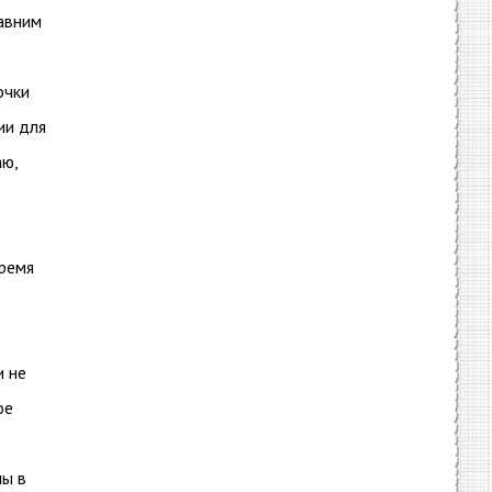
равним
очки
ии для
аю,
время
и не
ое
пы в