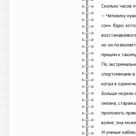
Сколько часов н
— Человеку нужн
сон». Ядро, кот
восстанавливать
но он позволяе
пришли к таком
По экстремальн
спортсменами в 
когда в одиночк
Больше недели 
океана, стараяс
проложить прави
волне, она може
И ученые наблюд