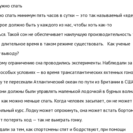
ужно спать
о спать минимум пять часов в сутки — это так называемый «яд
орое должно быть у каждого из нас, чтобы хоть как-то
ся. Такой сон не обеспечивает наилучшую производительность 
т длительное время в таком режиме существовать. Как ученые
у выводу?
ому ограничению сна проводились эксперименты. Наблюдали за
особых условиях — во время трансатлантических яхтенных гоно
у те пересекали Атлантический океан по пути из Британии в США
они должны были управлять маленькой лодочкой в бурных волн
ь как можно меньше спать. Когда человек засыпает, он не может
льный курс. Лодку может опрокинуть, она может встать бортом
т потерять ход — так не выиграть гонку.
али за тем, как спортсмены спят и бодрствуют, при помощи