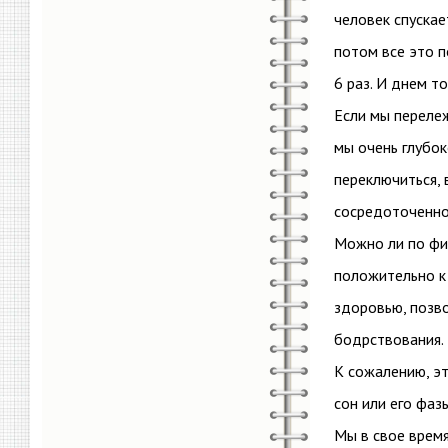
человек спускае
потом все это п
6 раз. И днем т
Если мы перележ
мы очень глубок
переключиться, 
сосредоточенно
Можно ли по фи
положительно к
здоровью, позво
бодрствования.
К сожалению, э
сон или его фазы
Мы в свое врем