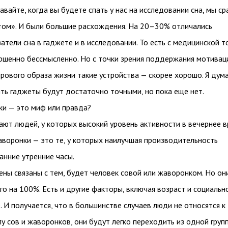
авайте, когда вы будете спать у нас на исследовании сна, мы с
том». И были большие расхождения. На 20–30% отличались
атели сна в гаджете и в исследовании. То есть с медицинской т
ершенно бессмысленно. Но с точки зрения поддержания мотивац
рового образа жизни такие устройства — скорее хорошо. Я дум
ять гаджеты будут достаточно точными, но пока еще нет.
ки — это миф или правда?
ают людей, у которых высокий уровень активности в вечернее 
аворонки — это те, у которых наилучшая производительность
анние утренние часы.
ны связаны с тем, будет человек совой или жаворонком. Но он
о на 100%. Есть и другие факторы, включая возраст и социальн
 И получается, что в большинстве случаев люди не относятся к
у сов и жаворонков, они будут легко переходить из одной груп