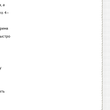
, а
то 4–
время
быстро
у
ать