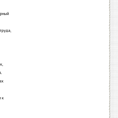
ерный
труда,
к,
.
ах
 к