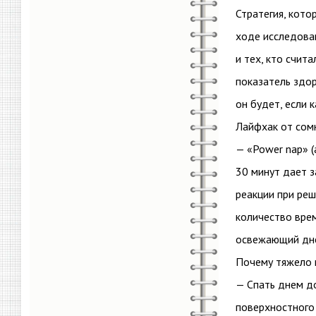
Стратегия, кото
ходе исследова
и тех, кто счита
показатель здор
он будет, если 
Лайфхак от сомн
— «Power nap» (
30 минут дает 
реакции при реш
количество врем
освежающий дне
Почему тяжело 
— Спать днем до
поверхностного 