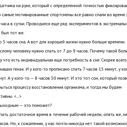
атчика на руке, который с определенной точностью фиксировал
о самые мотивированные спортсмены все равно спали во время 
7 часа в сутки. Проводился еще ряд экспериментов в экстремаль
 был тот же.
 5 часов сна. А вот для хорошей жизни нужно больше времени.
лому человеку нужно спать от 7 до 9 часов. Почему такой бол
 что есть индивидуальная еще потребность в сне. Скорее всего
наших генах. И у кого-то прописано спать 7 часов 15 минут, у ко
нут. А у кого-то — 8 часов 50 минут. И это тот сон, который поз
ыться процессу восстановления организма, и тогда мы будем
тивны. <…>
выходным — это поможет?
пать достаточное время в течение рабочей недели, опять же, н
асов. Но, к сожалению, у нас почти никогда нет такой возможно