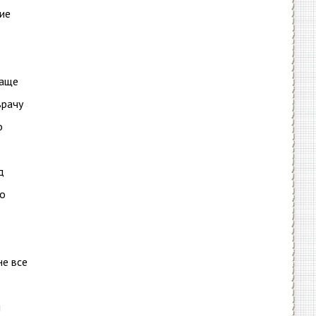
ие
чаще
врачу
о
д
но
не все
и