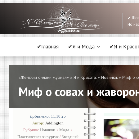
✔ Шоп
Но нас
✔Главная
✔Я и Мода
✔Я и Красо
«Женский онлайн журнал»
»
Я и Красота.
»
Новинки.
» Миф о с
Миф о совах и жаворон
Добавлено: 11.10.25
Автор:
Addington
Рубрика:
Новинки.
/
Мода.
/
Пластическая хирургия
/
Звездный