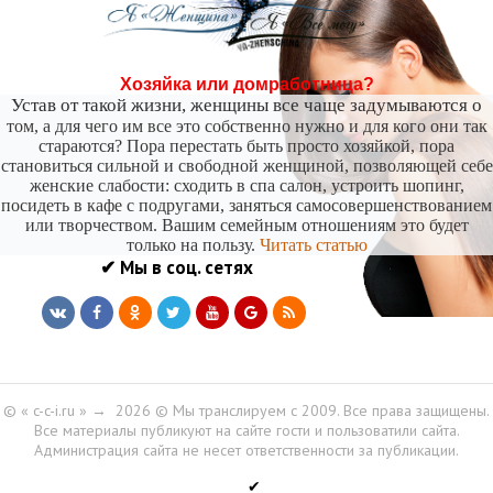
Хозяйка или домработница?
Устав от такой жизни, женщины все чаще задумываются о
том, а для чего им все это собственно нужно и для кого они так
стараются? Пора перестать быть просто хозяйкой, пора
становиться сильной и свободной женщиной, позволяющей себе
женские слабости: сходить в спа салон, устроить шопинг,
посидеть в кафе с подругами, заняться самосовершенствованием
или творчеством. Вашим семейным отношениям это будет
только на пользу.
Читать статью
✔ Мы в соц. сетях
© « c-c-i.ru »
→
2026
© Мы транслируем с 2009. Все права защищены.
Все материалы публикуют на сайте гости и пользоватили сайта.
Администрация сайта не несет ответственности за публикации.
✔