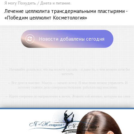
Я могу Похудеть. / Диета и питание.
Лечение целлюлита трансдермальными пластырями -
«Победим целлюлит Косметология»
Новости добавлены сегодня
-- Начинайте делать все, что вы можете сделать – и даже то, о чем можете хотя бы
мечтать.
-- Все дело в мыслях. Мысль — начало всего. И мыслями можно управлять. И
поэтому главное дело совершенствования: работать над мыслями.
-- Идите уверенно по направлению к мечте. Живите той жизнью, которую вы сами
себе придумали.
-- Самое большое богатство — это ум. Самая большая нищета — глупость. Из всех
страхов самый пугающий — самолюбование.
-- Лучшее, что можно сделать с хорошим советом, это пропустить его мимо ушей. Он
никогда не бывает полезен никому, кроме того, кто его дал.