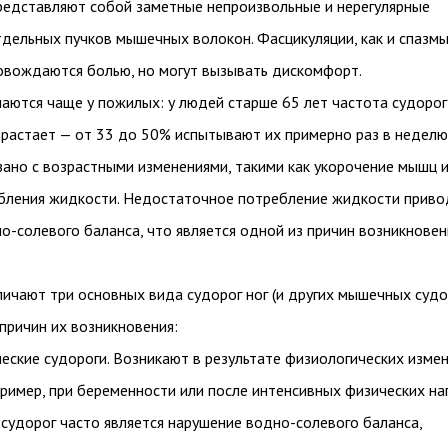
редставляют собой заметные непроизвольные и нерегулярные
дельных пучков мышечных волокон. Фасцикуляции, как и спазмы
овождаются болью, но могут вызывать дискомфорт.
аются чаще у пожилых: у людей старше 65 лет частота судорог
зрастает — от 33 до 50% испытывают их примерно раз в неделю
зано с возрастными изменениями, такими как укорочение мышц 
бления жидкости. Недостаточное потребление жидкости приво
-солевого баланса, что является одной из причин возникновен
ичают три основных вида судорог ног (и других мышечных судо
причин их возникновения:
еские судороги. Возникают в результате физиологических изме
пример, при беременности или после интенсивных физических наг
судорог часто является нарушение водно-солевого баланса,