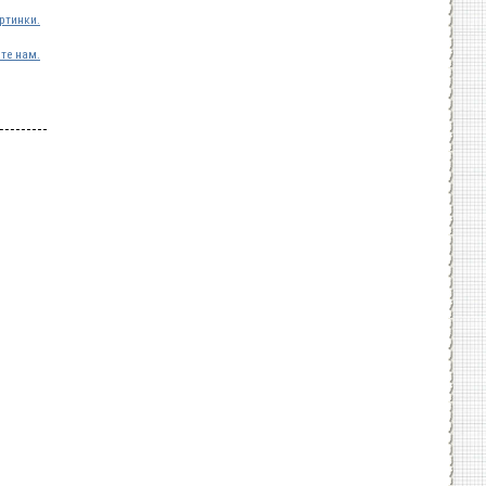
ртинки.
те нам.