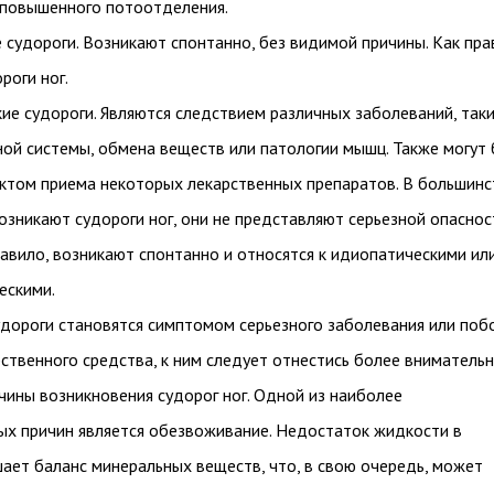
а повышенного потоотделения.
судороги. Возникают спонтанно, без видимой причины. Как пра
роги ног.
е судороги. Являются следствием различных заболеваний, таки
ной системы, обмена веществ или патологии мышц. Также могут
том приема некоторых лекарственных препаратов. В большинс
возникают судороги ног, они не представляют серьезной опаснос
равило, возникают спонтанно и относятся к идиопатическими ил
ескими.
удороги становятся симптомом серьезного заболевания или по
твенного средства, к ним следует отнестись более внимательн
чины возникновения судорог ног. Одной из наиболее
ых причин является обезвоживание. Недостаток жидкости в
ает баланс минеральных веществ, что, в свою очередь, может