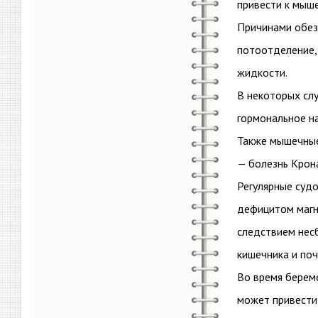
привести к мыш
Причинами обез
потоотделение,
жидкости.
В некоторых сл
гормональное н
Также мышечные
— болезнь Крон
Регулярные судо
дефицитом магн
следствием несб
кишечника и поч
Во время берем
может привести 