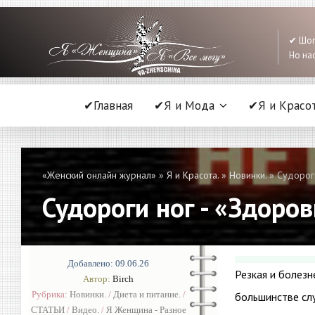
✔ Шоп
Но нас
✔Главная
✔Я и Мода
✔Я и Красо
«Женский онлайн журнал»
»
Я и Красота.
»
Новинки.
» Судороги
Судороги ног - «Здоро
Добавлено: 09.06.26
Резкая и болез
Автор:
Birch
Рубрика:
Новинки.
/
Диета и питание.
/
большинстве сл
СТАТЬИ
/
Видео.
/
Я Женщина - Разное