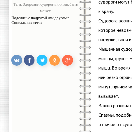
судороги могут
Теги:
Здоровье
,
судороги или как быть
к врачу.
может
Поделись с подругой или другом в
Судорога возник
Социальных сетях.
которое невозм
нагрузки, так и 
Мышечная судор
мышцы, группы 
мышц. Во время
ней резко огран
минут, причем 
вызывает.
Важно различат
Спазмы, подобн
отличие от судо