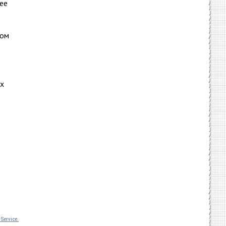
ее
бом
их
Service.