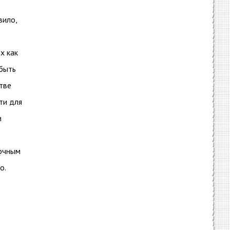
вило,
х как
 быть
тве
ти для
и
бочным
о.