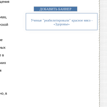
ащения
ДОБАВИТЬ БАННЕР
ышц,
Ученые "реабилитировали" красное мясо -
еской
«Здоровье»
ие
ных
е в
ьких
я
о, в