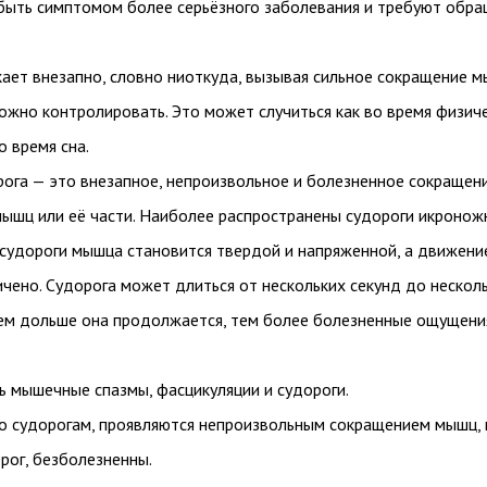
 быть симптомом более серьёзного заболевания и требуют обр
ает внезапно, словно ниоткуда, вызывая сильное сокращение м
ожно контролировать. Это может случиться как во время физич
во время сна.
ога — это внезапное, непроизвольное и болезненное сокращен
мышц или её части. Наиболее распространены судороги икронож
 судороги мышца становится твердой и напряженной, а движени
ичено. Судорога может длиться от нескольких секунд до нескол
чем дольше она продолжается, тем более болезненные ощущени
ь мышечные спазмы, фасцикуляции и судороги.
о судорогам, проявляются непроизвольным сокращением мышц, н
рог, безболезненны.