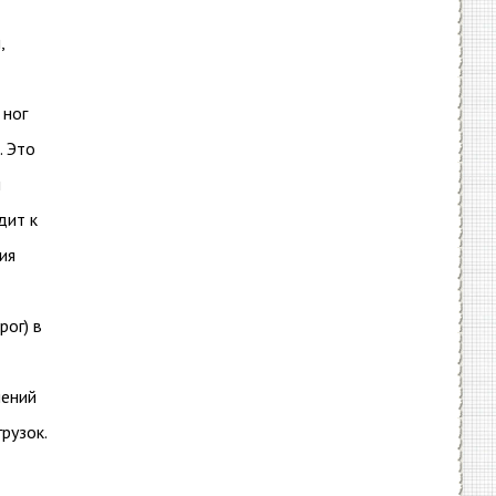
,
 ног
. Это
и
дит к
ия
рог) в
нений
рузок.