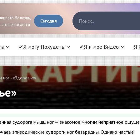
инг это болезнь,
Сегодня
 это не косается
та
✔Я могу Похудеть
✔Я и мое Видео
Я 
 ног - «Здоровье»
вье»
ненная судорога мышц ног — знакомое многим неприятное ощуще
учаев эпизодические судороги ног безвредны. Однако частые