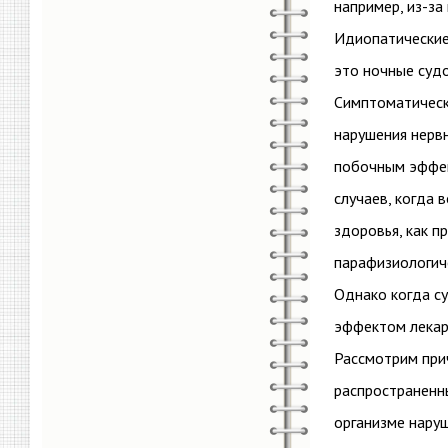
например, из-з
Идиопатические 
это ночные судо
Симптоматически
нарушения нерв
побочным эффек
случаев, когда 
здоровья, как п
парафизиологич
Однако когда с
эффектом лекарс
Рассмотрим при
распространенн
организме наруш