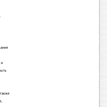
е
вание
 и
быть
 также
в,