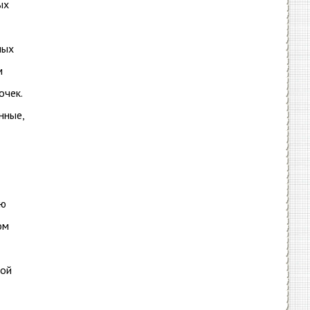
ых
ных
м
очек.
нные,
ую
ом
лой