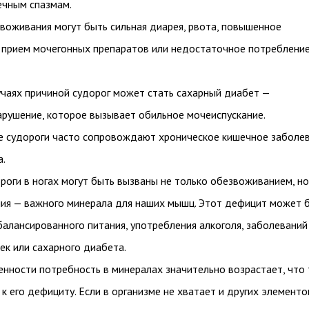
ечным спазмам.
воживания могут быть сильная диарея, рвота, повышенное
 прием мочегонных препаратов или недостаточное потреблени
учаях причиной судорог может стать сахарный диабет —
арушение, которое вызывает обильное мочеиспускание.
 судороги часто сопровождают хроническое кишечное заболе
а.
роги в ногах могут быть вызваны не только обезвоживанием, но
ия — важного минерала для наших мышц. Этот дефицит может 
алансированного питания, употребления алкоголя, заболеваний
ек или сахарного диабета.
енности потребность в минералах значительно возрастает, что
к его дефициту. Если в организме не хватает и других элементо