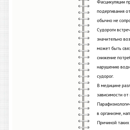
Фасцикуляции п
подергивания от
обычно не сопр
Судороги встреч
значительно во
может быть свя
снижение потре
нарушению водно
судорог.
В медицине разл
зависимости от 
Парафизиологич
в организме, на
Причиной таких 