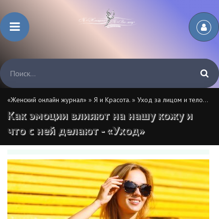
«Женский онлайн журнал»
»
Я и Красота.
»
Уход за лицом и телом.
» К
Как эмоции влияют на нашу кожу и
что с ней делают - «Уход»