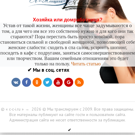
никогда не бывает полезен никому, кроме того, кто его дал.
-- Люблю давать советы и очень не люблю, когда их дают мне.
Хозяйка или домработница?
Устав от такой жизни, женщины все чаще задумываются о
том, а для чего им все это собственно нужно и для кого они так
стараются? Пора перестать быть просто хозяйкой, пора
становиться сильной и свободной женщиной, позволяющей себе
женские слабости: сходить в спа салон, устроить шопинг,
посидеть в кафе с подругами, заняться самосовершенствованием
или творчеством. Вашим семейным отношениям это будет
только на пользу.
Читать статью
✔ Мы в соц. сетях
© « c-c-i.ru »
→
2026
© Мы транслируем с 2009. Все права защищены.
Все материалы публикуют на сайте гости и пользоватили сайта.
Администрация сайта не несет ответственности за публикации.
✔