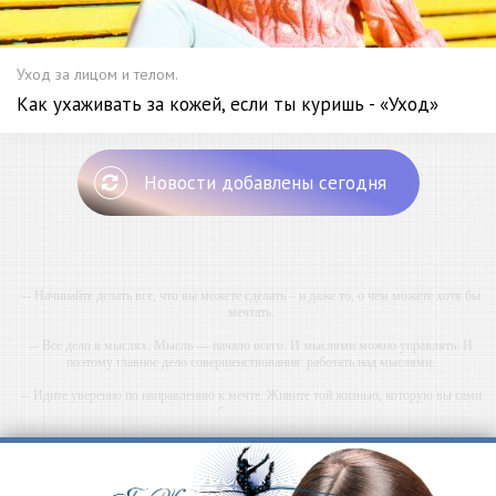
Уход за лицом и телом.
Как ухаживать за кожей, если ты куришь - «Уход»
Новости добавлены сегодня
-- Начинайте делать все, что вы можете сделать – и даже то, о чем можете хотя бы
мечтать.
-- Все дело в мыслях. Мысль — начало всего. И мыслями можно управлять. И
поэтому главное дело совершенствования: работать над мыслями.
-- Идите уверенно по направлению к мечте. Живите той жизнью, которую вы сами
себе придумали.
-- Самое большое богатство — это ум. Самая большая нищета — глупость. Из всех
страхов самый пугающий — самолюбование.
-- Лучшее, что можно сделать с хорошим советом, это пропустить его мимо ушей. Он