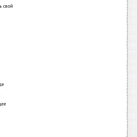
ь свой
де
й
щее
а