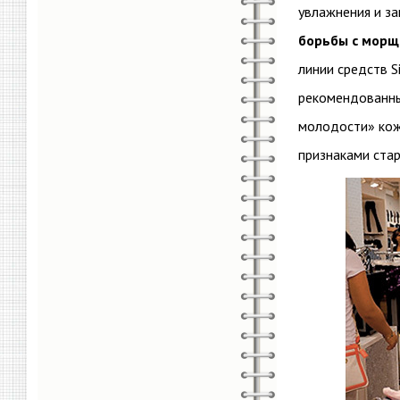
увлажнения и з
борьбы с морщ
линии средств
S
рекомендованный
молодости» кожи
признаками стар