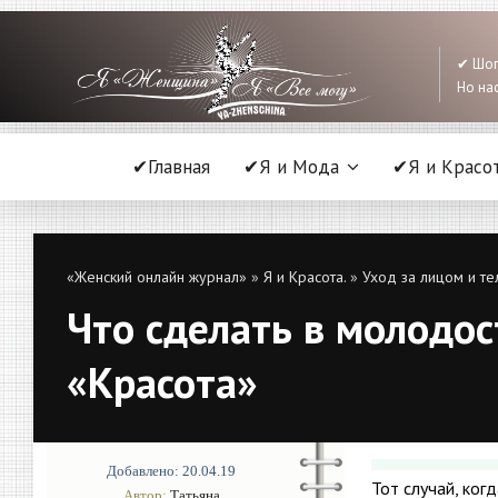
✔ Шоп
Но нас
✔Главная
✔Я и Мода
✔Я и Красо
«Женский онлайн журнал»
»
Я и Красота.
»
Уход за лицом и те
Что сделать в молодос
«Красота»
Добавлено: 20.04.19
Тот случай, ког
Автор:
Татьяна