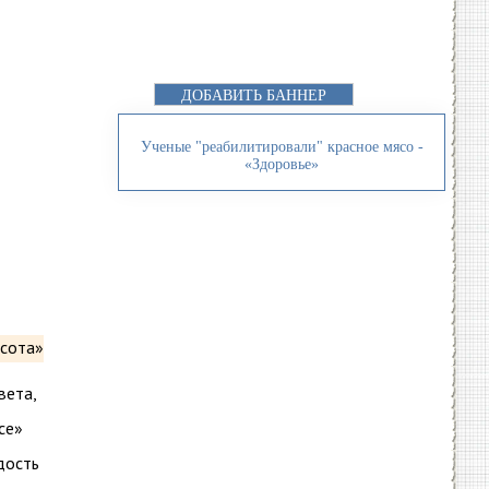
ДОБАВИТЬ БАННЕР
Ученые "реабилитировали" красное мясо -
«Здоровье»
вета,
ce»
дость