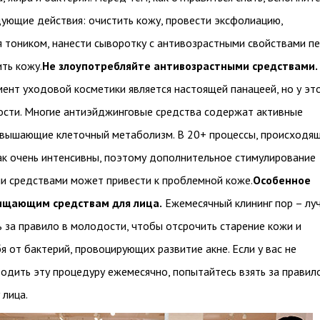
дующие действия: очистить кожу, провести эксфолиацию,
я тоником, нанести сыворотку с антивозрастными свойствами п
ить кожу.
Не злоупотребляйте антивозрастными средствами.
мент уходовой косметики является настоящей панацеей, но у эт
ности. Многие антиэйджинговые средства содержат активные
овышающие клеточный метаболизм. В 20+ процессы, происходящ
так очень интенсивны, поэтому дополнительное стимулирование
и средствами может привести к проблемной коже.
Особенное
ищающим средствам для лица.
Ежемесячный клининг пор – лу
 за правило в молодости, чтобы отсрочить старение кожи и
я от бактерий, провоцирующих развитие акне. Если у вас не
одить эту процедуру ежемесячно, попытайтесь взять за правил
 лица.