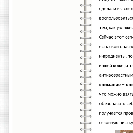
сделали вы сле
воспользоватьс
тем, как увлажн
Сейчас этот сег
есть свои опас
ингредиенты, п
вашей коже, и 
антивозрастным
внимание – оч
что можно взять
обезопасить себ
получается пров
сезонную чистку