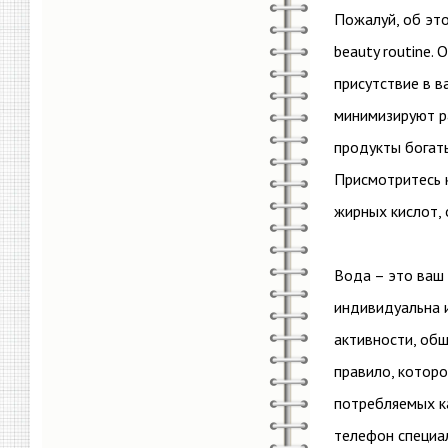
Пожалуй, об это
beauty routine.
присутствие в в
минимизируют ра
продукты богаты
Присмотритесь 
жирных кислот, 
Вода – это ваш 
индивидуальна и
активности, об
правило, которо
потребляемых ка
телефон специал