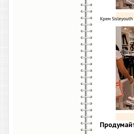
Крем Sisleyout
Продумайт