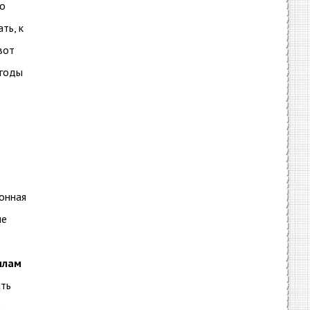
мо
ть, к
вот
 годы
лонная
ые
т
илам
ать
,