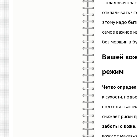
– кладовая крас
откладывать что
этому надо быть
самое важное из
без морщин в б
Вашей кож
режим
Четко определи
к сухости, подв
подходят вашем
снижает риски 
заботы о коже.
кожу от макияжа