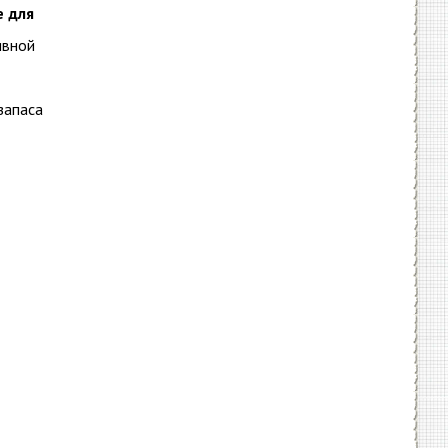
е для
ивной
запаса