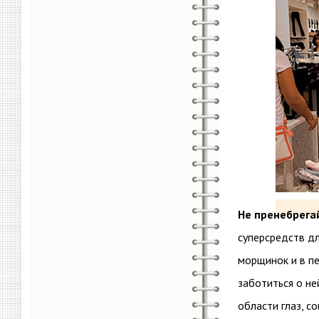
Не пренебрегай
суперсредств дл
морщинок и в п
заботиться о не
области глаз, с