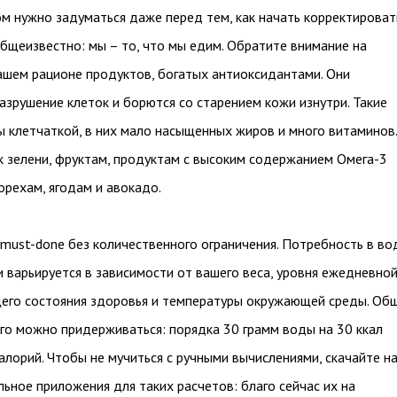
м нужно задуматься даже перед тем, как начать корректироват
 Общеизвестно: мы – то, что мы едим. Обратите внимание на
ашем рационе продуктов, богатых антиоксидантами. Они
зрушение клеток и борются со старением кожи изнутри. Такие
 клетчаткой, в них мало насыщенных жиров и много витаминов.
к зелени, фруктам, продуктам с высоким содержанием Омега-3
орехам, ягодам и авокадо.
must-done без количественного ограничения. Потребность в во
 варьируется в зависимости от вашего веса, уровня ежедневно
щего состояния здоровья и температуры окружающей среды. Об
го можно придерживаться: порядка 30 грамм воды на 30 ккал
лорий. Чтобы не мучиться с ручными вычислениями, скачайте н
ьное приложения для таких расчетов: благо сейчас их на