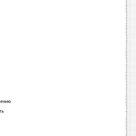
вению
ть