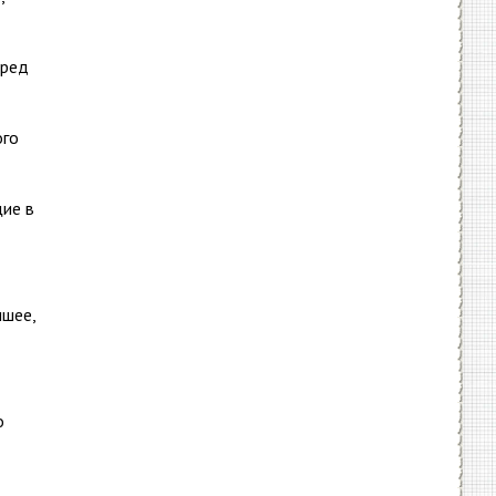
еред
ого
ие в
чшее,
о