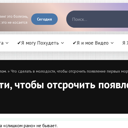
инг это болезнь,
Сегодня
 это не косается
та
✔Я могу Похудеть
✔Я и мое Видео
Я 
лом.
» Что сделать в молодости, чтобы отсрочить появление первых мор
ти, чтобы отсрочить появ
да «слишком рано» не бывает.