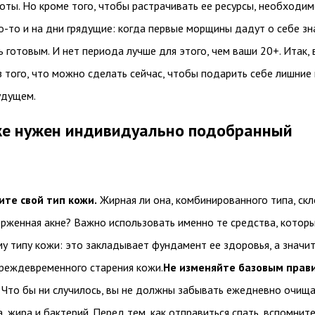
оты. Но кроме того, чтобы растрачивать ее ресурсы, необходи
-то и на дни грядущие: когда первые морщины дадут о себе зна
 готовым. И нет периода лучше для этого, чем ваши 20+. Итак, 
 того, что можно сделать сейчас, чтобы подарить себе лишние
удущем.
е нужен индивидуально подобранный
те свой тип кожи.
Жирная ли она, комбинированного типа, ск
ерженная акне? Важно использовать именно те средства, котор
у типу кожи: это закладывает фундамент ее здоровья, а значи
преждевременного старения кожи.
Не изменяйте базовым прав
Что бы ни случилось, вы не должны забывать ежедневно очищ
, жира и бактерий. Перед тем, как отправиться спать, вспомните