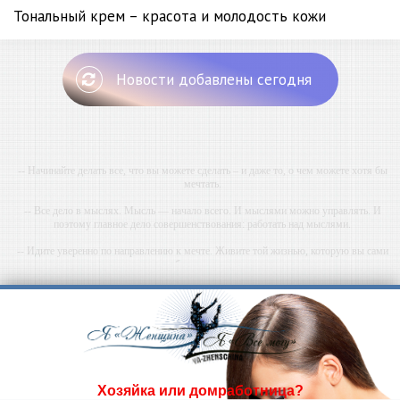
Тональный крем – красота и молодость кожи
Новости добавлены сегодня
-- Начинайте делать все, что вы можете сделать – и даже то, о чем можете хотя бы
мечтать.
-- Все дело в мыслях. Мысль — начало всего. И мыслями можно управлять. И
поэтому главное дело совершенствования: работать над мыслями.
-- Идите уверенно по направлению к мечте. Живите той жизнью, которую вы сами
себе придумали.
-- Самое большое богатство — это ум. Самая большая нищета — глупость. Из всех
страхов самый пугающий — самолюбование.
-- Лучшее, что можно сделать с хорошим советом, это пропустить его мимо ушей. Он
никогда не бывает полезен никому, кроме того, кто его дал.
-- Люблю давать советы и очень не люблю, когда их дают мне.
Хозяйка или домработница?