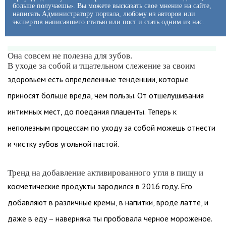
больше получаешь». Вы можете высказать свое мнение на сайте,
написать Администратору портала, любому из авторов или
экспертов написавшего статью или пост и стать одним из нас.
Она совсем не полезна для зубов.
В уходе за собой и тщательном слежение за своим
здоровьем есть определенные тенденции, которые
приносят больше вреда, чем пользы. От отшелушивания
интимных мест, до поедания плаценты. Теперь к
неполезным процессам по уходу за собой можешь отнести
и чистку зубов угольной пастой.
Тренд на добавление активированного угля в пищу и
косметические продукты зародился в 2016 году. Его
добавляют в различные кремы, в напитки, вроде латте, и
даже в еду – наверняка ты пробовала черное мороженое.