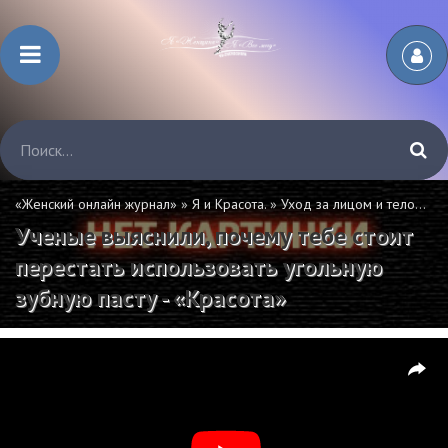
«Женский онлайн журнал»
»
Я и Красота.
»
Уход за лицом и телом.
» У
Ученые выяснили, почему тебе стоит
перестать использовать угольную
зубную пасту - «Красота»