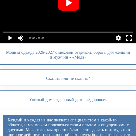
0:00
/ 0:00
Модная одежда 2026-2027 с меховой отделкой: образы для женщин
и мужчин - «Мода»
Сказать или не сказать?
Уютный дом - здоровый дом - «Здоровье»
Каждый и каждая из нас является специалистом в какой-то
области, и мы можем поделиться своим опытом и ощущениями с
другими. Мало того, мы просто обязаны это сделать потому, что в
природе действует очень простой закон «чем больше отдаешь, тем