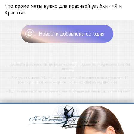
Что кроме мяты нужно для красивой улыбки - «Я и
Красота»
Новости добавлены сегодня
-- Начинайте делать все, что вы можете сделать – и даже то, о чем можете хотя бы
мечтать.
-- Все дело в мыслях. Мысль — начало всего. И мыслями можно управлять. И
поэтому главное дело совершенствования: работать над мыслями.
-- Идите уверенно по направлению к мечте. Живите той жизнью, которую вы сами
себе придумали.
-- Самое большое богатство — это ум. Самая большая нищета — глупость. Из всех
страхов самый пугающий — самолюбование.
-- Лучшее, что можно сделать с хорошим советом, это пропустить его мимо ушей. Он
никогда не бывает полезен никому, кроме того, кто его дал.
-- Люблю давать советы и очень не люблю, когда их дают мне.