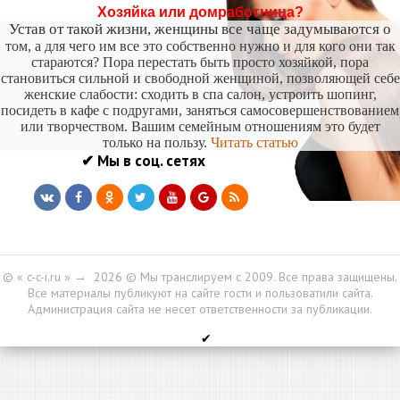
Хозяйка или домработница?
Устав от такой жизни, женщины все чаще задумываются о
том, а для чего им все это собственно нужно и для кого они так
стараются? Пора перестать быть просто хозяйкой, пора
становиться сильной и свободной женщиной, позволяющей себе
женские слабости: сходить в спа салон, устроить шопинг,
посидеть в кафе с подругами, заняться самосовершенствованием
или творчеством. Вашим семейным отношениям это будет
только на пользу.
Читать статью
✔ Мы в соц. сетях
© « c-c-i.ru »
→
2026
© Мы транслируем с 2009. Все права защищены.
Все материалы публикуют на сайте гости и пользоватили сайта.
Администрация сайта не несет ответственности за публикации.
✔