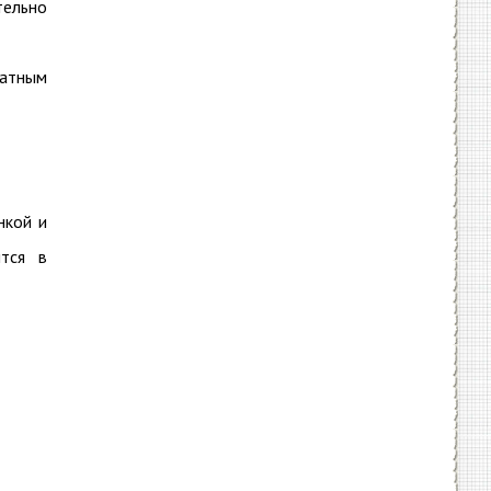
тельно
ватным
нкой и
ится в