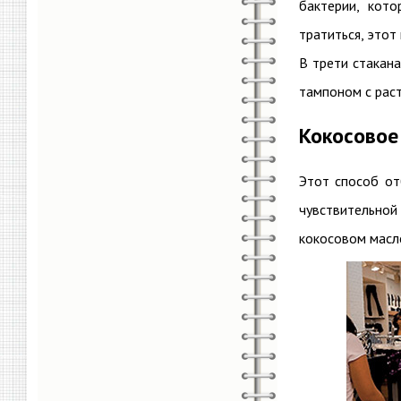
бактерии, кот
тратиться, этот
В трети стакана
тампоном с раст
Кокосовое
Этот способ от
чувствительно
кокосовом масле