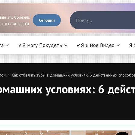
инг это болезнь,
Сегодня
 это не косается
та
✔Я могу Похудеть
✔Я и мое Видео
Я 
лом.
» Как отбелить зубы в домашних условиях: 6 действенных способов
омашних условиях: 6 дейст