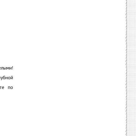
лыми!
зубной
те по