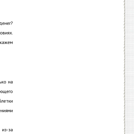
денег?
овиях.
скажем
ько на
ающего
летки
ениями
из-за