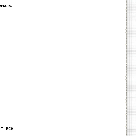
эмаль.
ет все