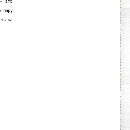
 — это
ь пару
есь на