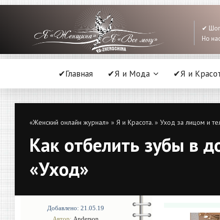
✔ Шоп
Но нас
✔Главная
✔Я и Мода
✔Я и Красо
«Женский онлайн журнал»
»
Я и Красота.
»
Уход за лицом и те
Как отбелить зубы в д
«Уход»
Добавлено: 21.05.19
Автор:
Anderson