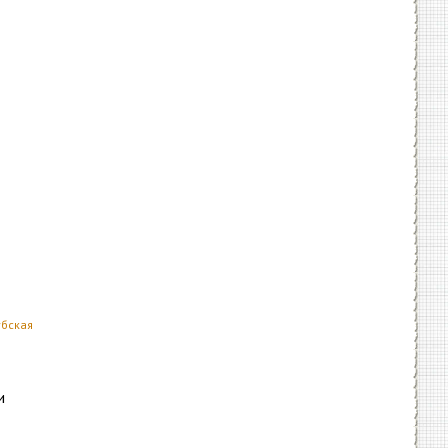
бская
и