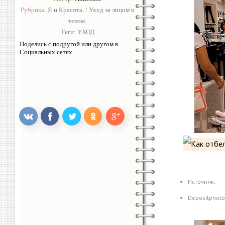
Рубрика:
Я и Красота.
/
Уход за лицом и
телом.
Теги:
УХОД
Поделись с подругой или другом в
Социальных сетях.
Источник:
Depositphot