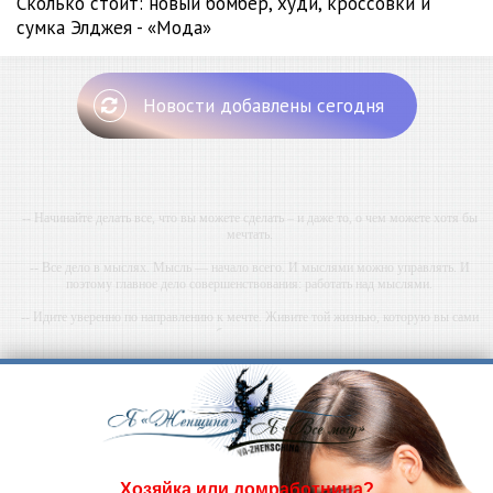
Сколько стоит: новый бомбер, худи, кроссовки и
сумка Элджея - «Мода»
Новости добавлены сегодня
-- Начинайте делать все, что вы можете сделать – и даже то, о чем можете хотя бы
мечтать.
-- Все дело в мыслях. Мысль — начало всего. И мыслями можно управлять. И
поэтому главное дело совершенствования: работать над мыслями.
-- Идите уверенно по направлению к мечте. Живите той жизнью, которую вы сами
себе придумали.
-- Самое большое богатство — это ум. Самая большая нищета — глупость. Из всех
страхов самый пугающий — самолюбование.
-- Лучшее, что можно сделать с хорошим советом, это пропустить его мимо ушей. Он
никогда не бывает полезен никому, кроме того, кто его дал.
-- Люблю давать советы и очень не люблю, когда их дают мне.
Хозяйка или домработница?