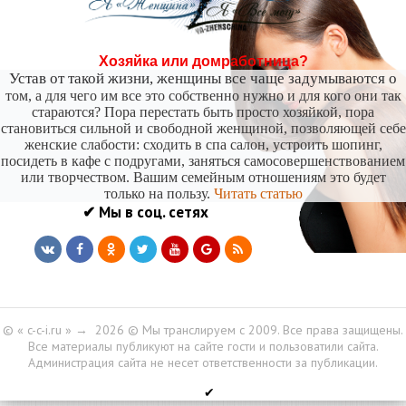
Хозяйка или домработница?
Устав от такой жизни, женщины все чаще задумываются о
том, а для чего им все это собственно нужно и для кого они так
стараются? Пора перестать быть просто хозяйкой, пора
становиться сильной и свободной женщиной, позволяющей себе
женские слабости: сходить в спа салон, устроить шопинг,
посидеть в кафе с подругами, заняться самосовершенствованием
или творчеством. Вашим семейным отношениям это будет
только на пользу.
Читать статью
✔ Мы в соц. сетях
© « c-c-i.ru »
→
2026
© Мы транслируем с 2009. Все права защищены.
Все материалы публикуют на сайте гости и пользоватили сайта.
Администрация сайта не несет ответственности за публикации.
✔