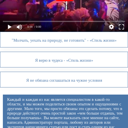
0:00
/ 0:00
"Молчать, уехать на природу, не готовить" - «Стиль жизни»
Я верю в чудеса - «Стиль жизни»
Я не обязана соглашаться на чужие условия
Каждый и каждая из нас является специалистом в какой-то
области, и мы можем поделиться своим опытом и ощущениями с
другими. Мало того, мы просто обязаны это сделать потому, что в
природе действует очень простой закон «чем больше отдаешь, тем
больше получаешь». Вы можете высказать свое мнение на сайте,
написать Администратору портала, любому из авторов или
экспертов написавшего статью или пост и стать одним из нас.