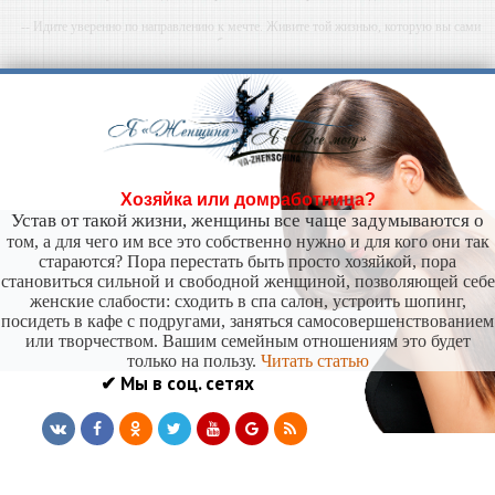
-- Идите уверенно по направлению к мечте. Живите той жизнью, которую вы сами
себе придумали.
-- Самое большое богатство — это ум. Самая большая нищета — глупость. Из всех
страхов самый пугающий — самолюбование.
-- Лучшее, что можно сделать с хорошим советом, это пропустить его мимо ушей. Он
никогда не бывает полезен никому, кроме того, кто его дал.
-- Люблю давать советы и очень не люблю, когда их дают мне.
Хозяйка или домработница?
Устав от такой жизни, женщины все чаще задумываются о
том, а для чего им все это собственно нужно и для кого они так
стараются? Пора перестать быть просто хозяйкой, пора
становиться сильной и свободной женщиной, позволяющей себе
женские слабости: сходить в спа салон, устроить шопинг,
посидеть в кафе с подругами, заняться самосовершенствованием
или творчеством. Вашим семейным отношениям это будет
только на пользу.
Читать статью
✔ Мы в соц. сетях