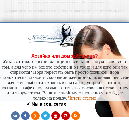
поэтому главное дело совершенствования: работать над мыслями.
-- Идите уверенно по направлению к мечте. Живите той жизнью, которую вы сами
себе придумали.
-- Самое большое богатство — это ум. Самая большая нищета — глупость. Из всех
страхов самый пугающий — самолюбование.
-- Лучшее, что можно сделать с хорошим советом, это пропустить его мимо ушей. Он
никогда не бывает полезен никому, кроме того, кто его дал.
-- Люблю давать советы и очень не люблю, когда их дают мне.
Хозяйка или домработница?
Устав от такой жизни, женщины все чаще задумываются о
том, а для чего им все это собственно нужно и для кого они так
стараются? Пора перестать быть просто хозяйкой, пора
становиться сильной и свободной женщиной, позволяющей себе
женские слабости: сходить в спа салон, устроить шопинг,
посидеть в кафе с подругами, заняться самосовершенствованием
или творчеством. Вашим семейным отношениям это будет
только на пользу.
Читать статью
✔ Мы в соц. сетях