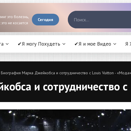
инг это болезнь,
Сегодня
 это не косается
та
✔Я могу Похудеть
✔Я и мое Видео
Я 
 Биография Марка Джейкобса и сотрудничество с Louis Vuitton - «Мода
обса и сотрудничество с L