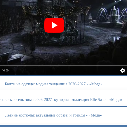
/ 0:00
Банты на одежде: модная тенденция 2026-2027 - «Мода»
 платья осень-зима 2026-2027: кутюрная коллекция Elie Saab - «Мода»
Летние костюмы: актуальные образы и тренды - «Мода»