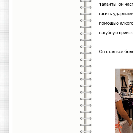
таланты, он час
гасить ударными
помощью алкогол
пагубную привыч
Он стал всё бол