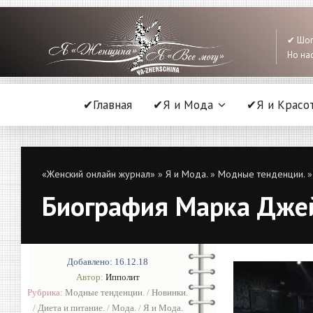
✔ Шоп
Но нас
✔Главная
✔Я и Мода
✔Я и Красо
«Женский онлайн журнал»
»
Я и Мода.
»
Модные тенденции.
»
Биография Марка Джейк
Добавлено: 16.12.18
Автор:
Ипполит
Рубрика:
Модные тенденции.
/
Новинки.
/
Диета и питание.
/
Мода.
/
Я и Мода.