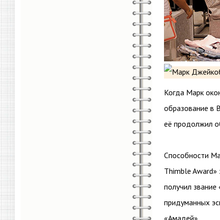
Когда Марк окон
образование в 
её продолжил о
Способности Ма
Thimble Award» 
получил звание
придуманных эс
«Амадей».