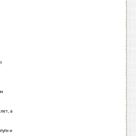
т
ом
лет, а
луги и