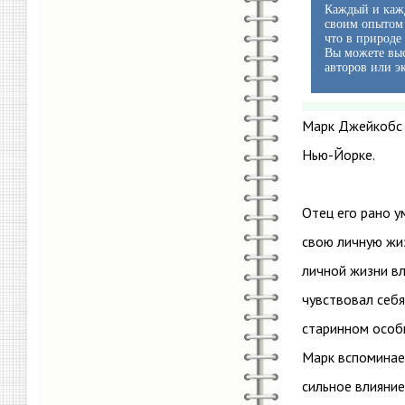
Каждый и кажд
своим опытом 
что в природе
Вы можете выс
авторов или э
Марк Джейкобс –
Нью-Йорке.
Отец его рано у
свою личную жиз
личной жизни вл
чувствовал себя
старинном особн
Марк вспоминает
сильное влияние