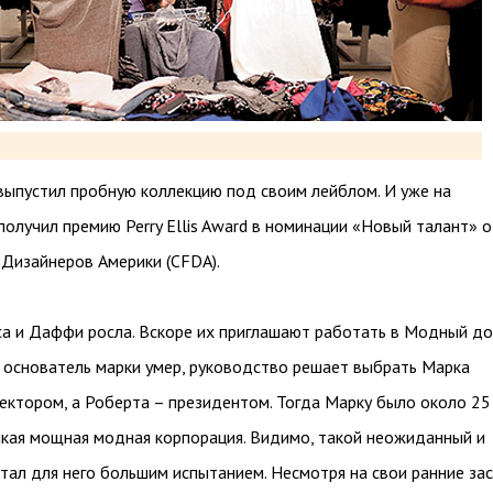
выпустил пробную коллекцию под своим лейблом. И уже на
олучил премию Perry Ellis Award в номинации «Новый талант» о
Дизайнеров Америки (CFDA).
а и Даффи росла. Вскоре их приглашают работать в Модный д
гда основатель марки умер, руководство решает выбрать Марка
ктором, а Роберта – президентом. Тогда Марку было около 25 
такая мощная модная корпорация. Видимо, такой неожиданный и
тал для него большим испытанием. Несмотря на свои ранние зас