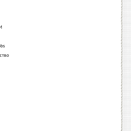
И
obs
ество