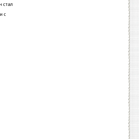
н стал
и с