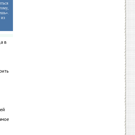
иться
тому,
ешь».
 из
а в
роить
ней
самое