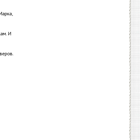
Марка,
ам. И
веров.