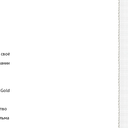
 своё
чании
«Gold
ство
ильма