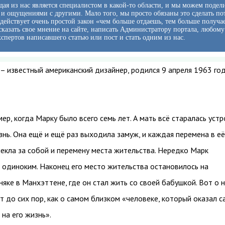
ая из нас является специалистом в какой-то области, и мы можем подел
и ощущениями с другими. Мало того, мы просто обязаны это сделать по
 действует очень простой закон «чем больше отдаешь, тем больше получа
казать свое мнение на сайте, написать Администратору портала, любому
кспертов написавшего статью или пост и стать одним из нас.
 известный американский дизайнер, родился 9 апреля 1963 год
мер, когда Марку было всего семь лет. А мать всё старалась уст
нь. Она ещё и ещё раз выходила замуж, и каждая перемена в её
екла за собой и перемену места жительства. Нередко Марк
 одиноким. Наконец его место жительства остановилось на
яке в Манхэттене, где он стал жить со своей бабушкой. Вот о 
 до сих пор, как о самом близком «человеке, который оказал 
 на его жизнь».