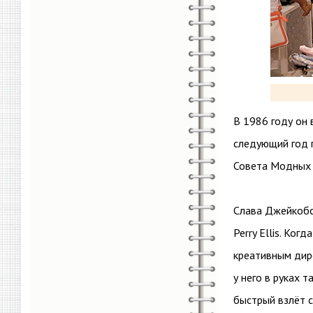
В 1986 году он 
следующий год п
Совета Модных 
Слава Джейкобс
Perry Ellis. Ко
креативным дире
у него в руках 
быстрый взлёт с