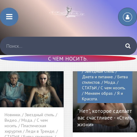
С ЧЕМ НОСИТЬ.
Новинки. / Видео. /
Пластическая хирургия
/ Звездный стиль. /
Диета и питание. / Битва
стилистов. / Мода. /
СТАТЬИ / С чем носить.
/ Меняем образ. / Я и
Красота.
"Нет", которое сделает
Новинки. / Звездный стиль. /
вас счастливее - «Стиль
Видео. / Мода. / С чем
жизни»
носить. / Пластическая
хирургия / Леди в Тренде. /
СТАТЬИ / Битва стилистов. /