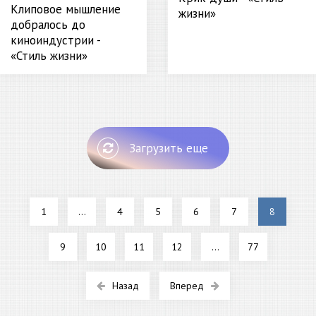
Клиповое мышление
жизни»
добралось до
киноиндустрии -
«Стиль жизни»
Загрузить еще
1
...
4
5
6
7
8
9
10
11
12
...
77
Назад
Вперед