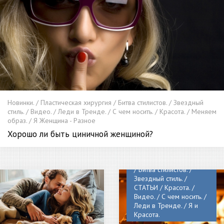
Новинки. / Пластическая хирургия / Битва стилистов. / Звездный
стиль. / Видео. / Леди в Тренде. / С чем носить. / Красота. / Меняем
образ. / Я Женщина - Разное
Хорошо ли быть циничной женщиной?
Новинки. / Диета и
питание. / Мода. /
Пластическая хирургия
/ Битва стилистов. /
Звездный стиль. /
СТАТЬИ / Красота. /
Видео. / С чем носить. /
Леди в Тренде. / Я и
Красота.