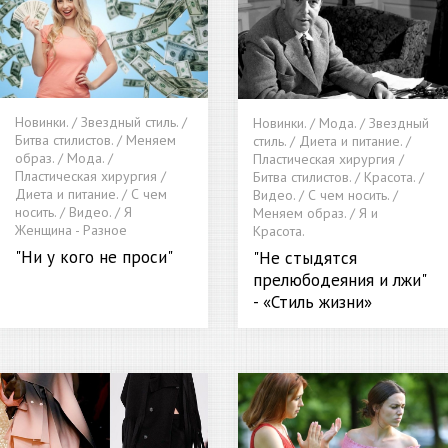
Новинки. / Звездный стиль. /
Новинки. / Мода. / Звездный
Битва стилистов. / Меняем
стиль. / Диета и питание. /
образ. / Мода. /
Пластическая хирургия /
Пластическая хирургия /
Битва стилистов. / Красота. /
Диета и питание. / С чем
Видео. / С чем носить. /
носить. / Видео. / Я
Меняем образ. / Я и
Женщина - Разное
Красота.
"Ни у кого не проси"
"Не стыдятся
прелюбодеяния и лжи"
- «Стиль жизни»