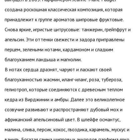
создана роскошная классическая композиция, которая
принадлежит к группе ароматов шипровые фруктовые.
Снова яркие, игристые цитрусовые: танжерин, грейпфрут и
апельсин. Эти оттенки свежести и задора приправлены
перцем, зелеными нотами, кардамоном и сладким
благоуханием ландыша и магнолии.
В нотах сердца дразнят, чаруют и ласкают своей
благоуханностью жасмин, иланг-иланг, роза, тубероза,
гелиотроп, которые соединяются с древесным теплом
кедра из Вирджинии и амбры. Далее это великолепное
созвучие развивают и распространяют дубовый мох и
африканский апельсиновый цвет. В шлейфе османтус,
малина, слива, персик, кокос, гвоздика, карамель, мускус и
ваниль. Богатая гамма шипровых аккордов парфюма ярко