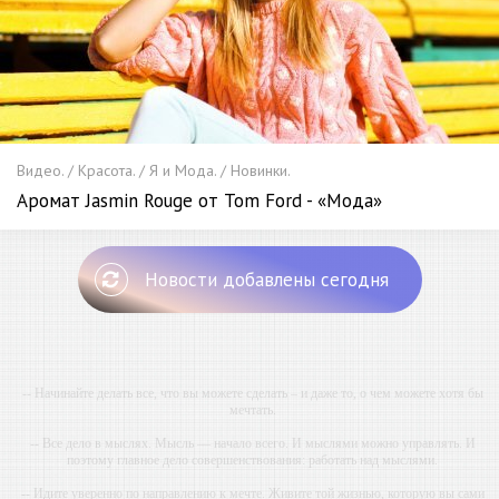
Видео. / Красота. / Я и Мода. / Новинки.
Аромат Jasmin Rouge от Tom Ford - «Мода»
Новости добавлены сегодня
-- Начинайте делать все, что вы можете сделать – и даже то, о чем можете хотя бы
мечтать.
-- Все дело в мыслях. Мысль — начало всего. И мыслями можно управлять. И
поэтому главное дело совершенствования: работать над мыслями.
-- Идите уверенно по направлению к мечте. Живите той жизнью, которую вы сами