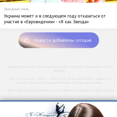
Звездный стиль.
Украина может и в следующем году отказаться от
участия в «Евровидении» - «Я как Звезда»
Новости добавлены сегодня
-- Начинайте делать все, что вы можете сделать – и даже то, о чем можете хотя бы
мечтать.
-- Все дело в мыслях. Мысль — начало всего. И мыслями можно управлять. И
поэтому главное дело совершенствования: работать над мыслями.
-- Идите уверенно по направлению к мечте. Живите той жизнью, которую вы сами
себе придумали.
-- Самое большое богатство — это ум. Самая большая нищета — глупость. Из всех
страхов самый пугающий — самолюбование.
-- Лучшее, что можно сделать с хорошим советом, это пропустить его мимо ушей. Он