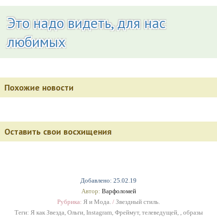
Это надо видеть, для нас
любимых
Похожие новости
Оставить свои восхищения
Добавлено: 25.02.19
Автор:
Варфоломей
Рубрика:
Я и Мода.
/
Звездный стиль.
Теги:
Я как Звезда
,
Ольги
,
Instagram
,
Фреймут
,
телеведущей
,
,
образы