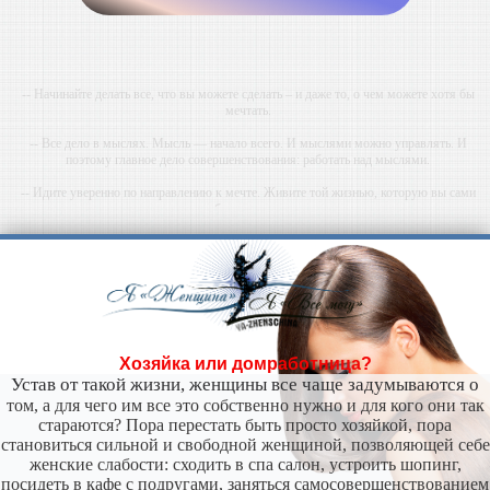
-- Начинайте делать все, что вы можете сделать – и даже то, о чем можете хотя бы
мечтать.
-- Все дело в мыслях. Мысль — начало всего. И мыслями можно управлять. И
поэтому главное дело совершенствования: работать над мыслями.
-- Идите уверенно по направлению к мечте. Живите той жизнью, которую вы сами
себе придумали.
-- Самое большое богатство — это ум. Самая большая нищета — глупость. Из всех
страхов самый пугающий — самолюбование.
-- Лучшее, что можно сделать с хорошим советом, это пропустить его мимо ушей. Он
никогда не бывает полезен никому, кроме того, кто его дал.
-- Люблю давать советы и очень не люблю, когда их дают мне.
Хозяйка или домработница?
Устав от такой жизни, женщины все чаще задумываются о
том, а для чего им все это собственно нужно и для кого они так
стараются? Пора перестать быть просто хозяйкой, пора
становиться сильной и свободной женщиной, позволяющей себе
женские слабости: сходить в спа салон, устроить шопинг,
посидеть в кафе с подругами, заняться самосовершенствованием