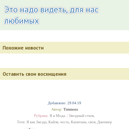
Это надо видеть, для нас
любимых
Похожие новости
Оставить свои восхищения
Добавлено: 29.04.19
Автор:
Timmons
Рубрика:
Я и Мода.
/
Звездный стиль.
Теги:
Я как Звезда
,
Кайли
,
честь
,
Капитана
,
свои
,
Дженнер