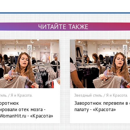
ЧИТАЙТЕ ТАКЖЕ
иль. / Я и Красота.
Звездный стиль. / Я и Красота.
воротнюк
Заворотнюк перевели в
ировали отек мозга -
палату - «Красота»
WomanHit.ru - «Красота»