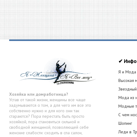
✔ Инфо
Я и Мода
Высокая 
Звездный
Хозяйка или домработница?
Мода из 
Устав от такой жизни, женщины все чаще
задумываются о том, а для чего им все это
Модные т
собственно нужно и для кого они так
С чем нос
стараются? Пора перестать быть просто
хозяйкой, пора становиться сильной и
Шопинг
свободной женщиной, позволяющей себе
Леди в Т
женские слабости: сходить в спа салон,