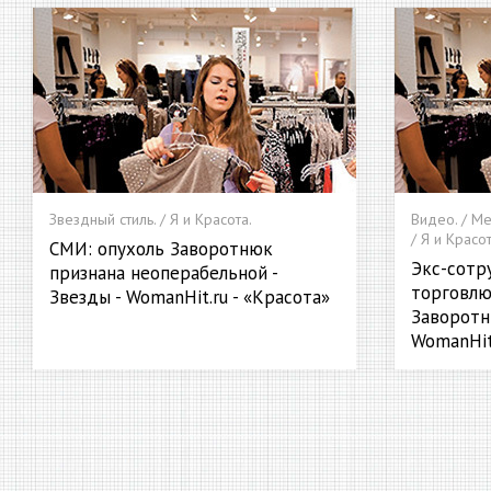
Звездный стиль. / Я и Красота.
Видео. / Ме
/ Я и Красот
СМИ: опухоль Заворотнюк
Экс-сотр
признана неоперабельной -
торговлю
Звезды - WomanHit.ru - «Красота»
Заворотн
WomanHit.