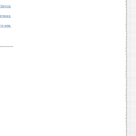
Service.
ртинки.
те нам.