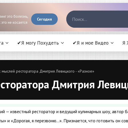
инг это болезнь,
Сегодня
 это не косается
та
✔Я могу Похудеть
✔Я и мое Видео
Я 
х мыслей ресторатора Дмитрия Левицкого - «Разное»
сторатора Дмитрия Левицк
ий — известный ресторатор и ведущий кулинарных шоу, автор 
ы» и «Дорогая, я перезвоню…». Признается, что готовить он со