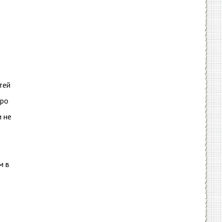
тей
про
и не
м в