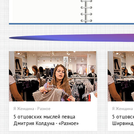
Я Женщина - Разное
Я Женщина 
5 отцовских мыслей певца
5 отцовс
Дмитрия Колдуна - «Разное»
Ширвиндт