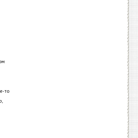
ком
ие-то
р,