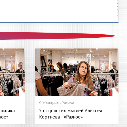
Я Женщина - Разное
ожника
5 отцовских мыслей Алексея
ное»
Кортнева - «Разное»