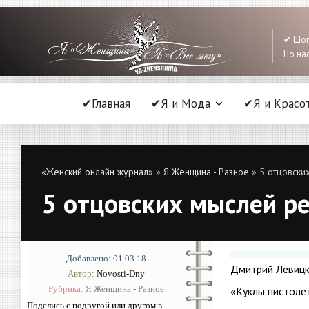
✔ Шоп
Но нас
✔Главная
✔Я и Мода
✔Я и Красо
«Женский онлайн журнал»
»
Я Женщина - Разное
» 5 отцовски
5 отцовских мыслей ре
Добавлено: 01.03.18
Дмитрий Левицк
Автор:
Novosti-Dny
Рубрика:
Я Женщина - Разное
«Куклы пистолет
Поделись с подругой или другом в