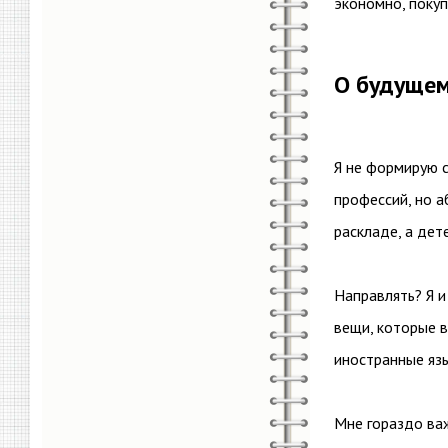
экономно, покуп
О будущем
Я не формирую 
профессий, но а
раскладе, а дет
Направлять? Я и
вещи, которые в
иностранные яз
Мне гораздо важ