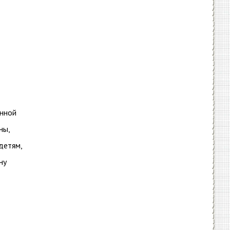
онной
ны,
детям,
ну