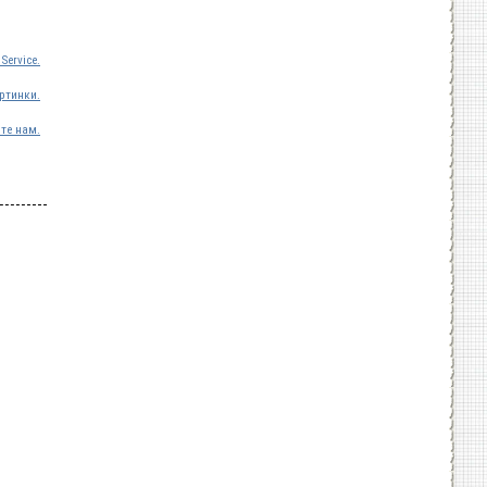
Service.
ртинки.
те нам.