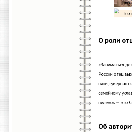
О роли от
«Заниматься де
России отец вы
няни, гувернант
семейному уклад
пеленок — это С
Об автори