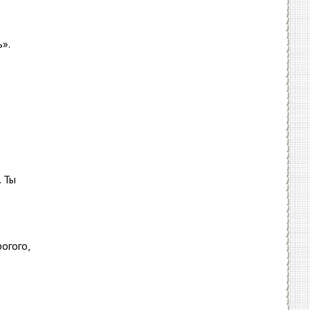
».
. Ты
огого,