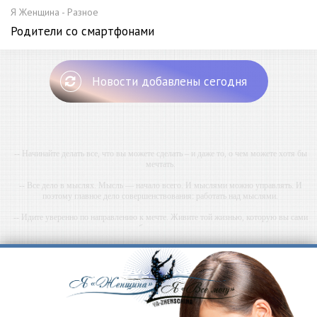
Я Женщина - Разное
Родители со смартфонами
Новости добавлены сегодня
-- Начинайте делать все, что вы можете сделать – и даже то, о чем можете хотя бы
мечтать.
-- Все дело в мыслях. Мысль — начало всего. И мыслями можно управлять. И
поэтому главное дело совершенствования: работать над мыслями.
-- Идите уверенно по направлению к мечте. Живите той жизнью, которую вы сами
себе придумали.
-- Самое большое богатство — это ум. Самая большая нищета — глупость. Из всех
страхов самый пугающий — самолюбование.
-- Лучшее, что можно сделать с хорошим советом, это пропустить его мимо ушей. Он
никогда не бывает полезен никому, кроме того, кто его дал.
-- Люблю давать советы и очень не люблю, когда их дают мне.