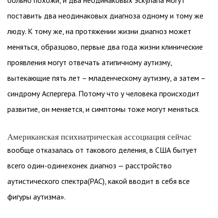
больно похожи, и два неодинаковых эскулапа могут
поставить два неодинаковых диагноза одному и тому же
люду. К тому же, на протяжении жизни диагноз может
меняться, образцово, первые два года жизни клинические
проявления могут отвечать атипичному аутизму,
вытекающие пять лет – младенческому аутизму, а затем –
синдрому Аспергера. Потому что у человека происходит
развитие, он меняется, и симптомы тоже могут меняться.
Американская психиатрическая ассоциация сейчас
вообще отказалась от такового деления, в США бытует
всего один-одинехонек диагноз — расстройство
аутистического спектра(РАС), какой вводит в себя все
фигуры аутизма».