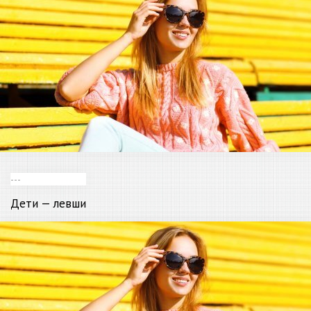
---
Дети
— левши