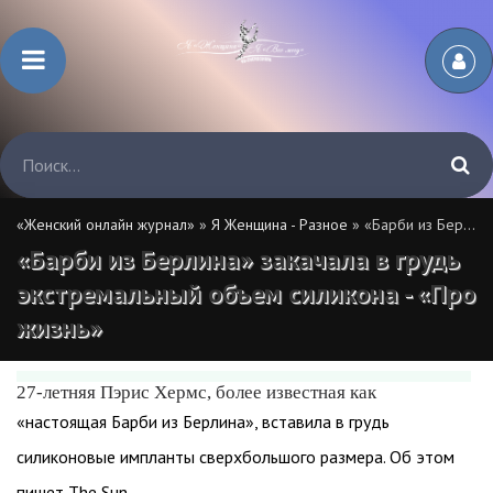
«Женский онлайн журнал»
»
Я Женщина - Разное
» «Барби из Берлина» закачала в грудь экстремальный объем силикона - «Про жизнь»
«Барби из Берлина» закачала в грудь
экстремальный объем силикона - «Про
жизнь»
27-летняя Пэрис Хермс, более известная как
«настоящая Барби из Берлина», вставила в грудь
силиконовые импланты сверхбольшого размера. Об этом
пишет The Sun.