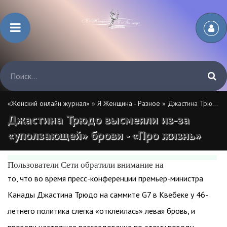
«Женский онлайн журнал»
»
Я Женщина - Разное
» Джастина Трюдо высмеяли из-за «уползающей» брови - «Про жизнь»
Джастина Трюдо высмеяли из-за
«уползающей» брови - «Про жизнь»
Пользователи Сети обратили внимание на
то, что во время пресс-конференции премьер-министра
Канады Джастина Трюдо на саммите G7 в Квебеке у 46-
летнего политика слегка «отклеилась» левая бровь, и