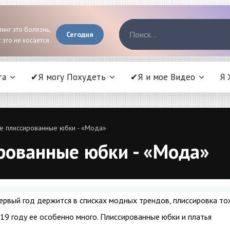
инг это болезнь,
Сегодня
 это не косается
та
✔Я могу Похудеть
✔Я и мое Видео
Я 
е плиссированные юбки - «Мода»
рованные юбки - «Мода»
ервый год держится в списках модных трендов, плиссировка то
019 году ее особенно много. Плиссированные юбки и платья