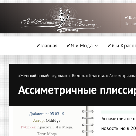
✔ Шоп
Но нас
✔Главная
✔Я и Мода
✔Я и Красо
«Женский онлайн журнал»
»
Видео.
»
Красота.
» Ассиметричны
Ассиметричные плисси
Добавлено: 05.03.19
Ассиметрия не п
Автор:
Oldridge
Рубрика:
Красота.
/
Я и Мода.
новость, но в 2
Теги:
Мода