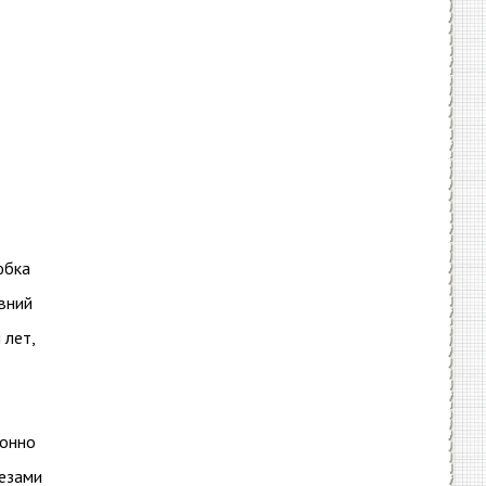
юбка
вний
 лет,
ионно
резами