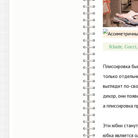
Khaite, Gucci,
Плиссировка бы
только отдельны
выглядит по-сво
декор, они появ
а плиссировка п
Эти юбки станут
юбка является 