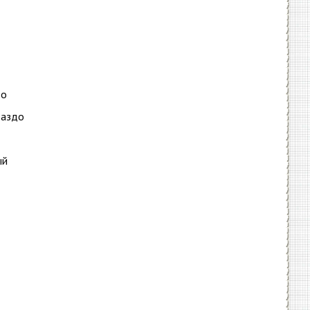
во
раздо
ый