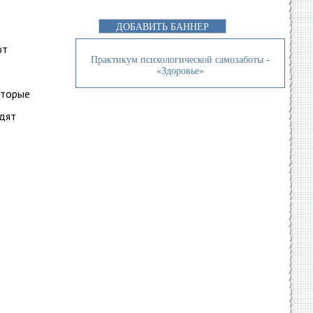
ДОБАВИТЬ БАННЕР
ют
Практикум психологической самозаботы -
«Здоровье»
оторые
ядят